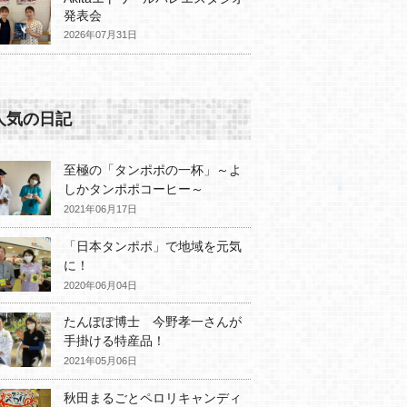
発表会
2026年07月31日
人気の日記
至極の「タンポポの一杯」～よ
しかタンポポコーヒー～
2021年06月17日
「日本タンポポ」で地域を元気
に！
2020年06月04日
たんぽぽ博士 今野孝一さんが
手掛ける特産品！
2021年05月06日
秋田まるごとペロリキャンディ