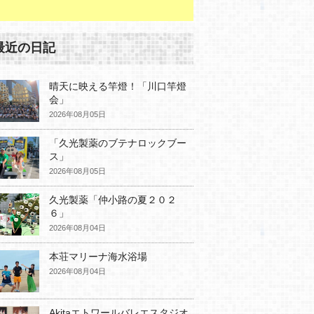
最近の日記
晴天に映える竿燈！「川口竿燈
会」
2026年08月05日
「久光製薬のブテナロックブー
ス」
2026年08月05日
久光製薬「仲小路の夏２０２
６」
2026年08月04日
本荘マリーナ海水浴場
2026年08月04日
Akitaエトワールバレエスタジオ