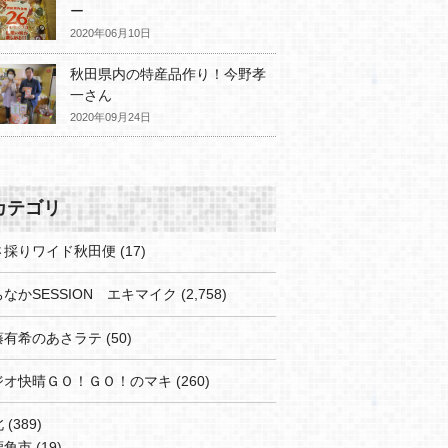
ー
2020年06月10日
秋田県内の特産品作り！今野孝
一さん
2020年09月24日
カテゴリ
さ採りワイド秋田便
(17)
なかSESSION エキマイク
(2,758)
藤有希のあさラテ
(50)
ジオ快晴ＧＯ！ＧＯ！のマキ
(260)
北
(389)
鹿角市
(19)