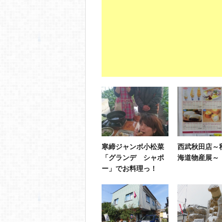
寒締ジャンボ小松菜
西武秋田店～
「グランデ シャポ
海道物産展～
ー」でお料理っ！