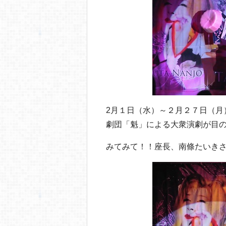
o
o
k
2月１日（水）～２月２７日（月
劇団「魁」による大衆演劇が目
みてみて！！座長、南條たいき