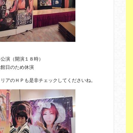
）
回公演（開演１８時）
休館日のため休演
メリアのＨＰも是非チェックしてくださいね。