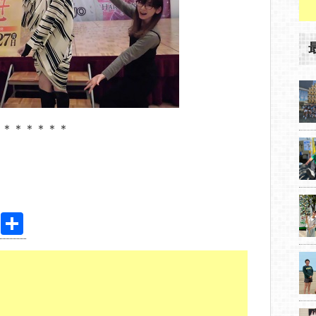
＊＊＊＊＊＊＊
Pi
共
nt
有
er
e
st