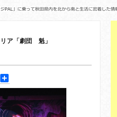
メリア「劇団 魁」
Pi
共
nt
有
er
e
st