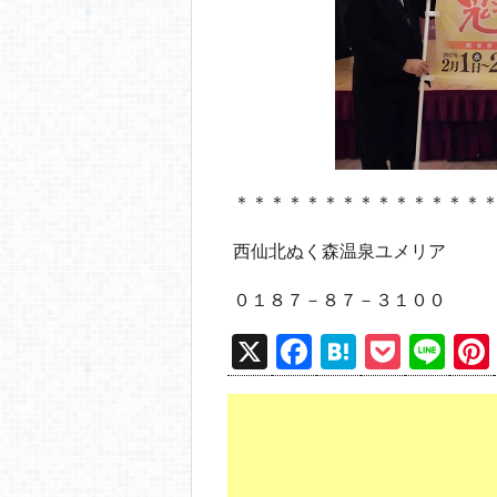
＊＊＊＊＊＊＊＊＊＊＊＊＊＊
西仙北ぬく森温泉ユメリア
０１８７－８７－３１００
X
F
H
P
Li
a
at
o
n
c
e
ck
e
e
n
et
b
a