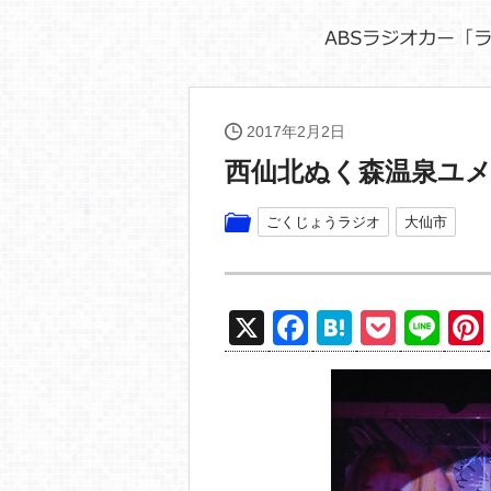
2017年2月2日
西仙北ぬく森温泉ユ
ごくじょうラジオ
大仙市
X
F
H
P
Li
a
at
o
n
c
e
ck
e
e
n
et
b
a