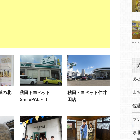
あ
まち
秋の北
秋田トヨペット
秋田トヨペット仁井
SmilePAL～！
田店
佐
ラ
県