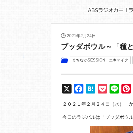
2021年2月24日
ブッダボウル～「種
まちなかSESSION エキマイク
X
F
H
P
Li
a
at
o
n
２０２１年２月２４日（水） 
c
e
ck
e
e
n
et
今日のラジパルは「ブッダボウ
b
a