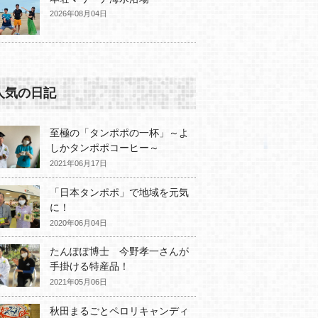
2026年08月04日
人気の日記
至極の「タンポポの一杯」～よ
しかタンポポコーヒー～
2021年06月17日
「日本タンポポ」で地域を元気
に！
2020年06月04日
たんぽぽ博士 今野孝一さんが
手掛ける特産品！
2021年05月06日
秋田まるごとペロリキャンディ