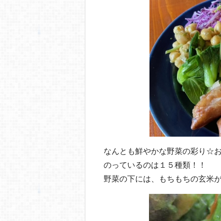
o
o
k
なんとも鮮やかな野菜の彩り☆
のっているのは１５種類！！
野菜の下には、もちもちの玄米