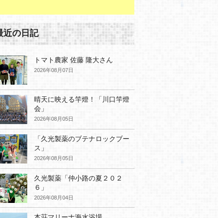
最近の日記
トマト農家 佐藤 隆大さん
2026年08月07日
晴天に映える竿燈！「川口竿燈
会」
2026年08月05日
「久光製薬のブテナロックブー
ス」
2026年08月05日
久光製薬「仲小路の夏２０２
６」
2026年08月04日
本荘マリーナ海水浴場