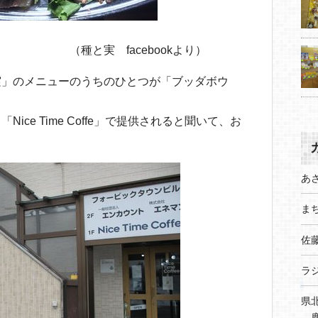
cebookより）
実」のメニューのうちのひとつが「ブッダボウ
ce Time Coffe」で提供されると聞いて、お
あ
まち
佐
ラ
県