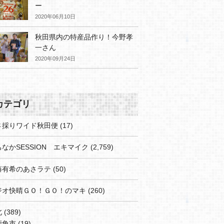
ー
2020年06月10日
秋田県内の特産品作り！今野孝
一さん
2020年09月24日
カテゴリ
さ採りワイド秋田便
(17)
なかSESSION エキマイク
(2,759)
藤有希のあさラテ
(50)
ジオ快晴ＧＯ！ＧＯ！のマキ
(260)
北
(389)
鹿角市
(19)