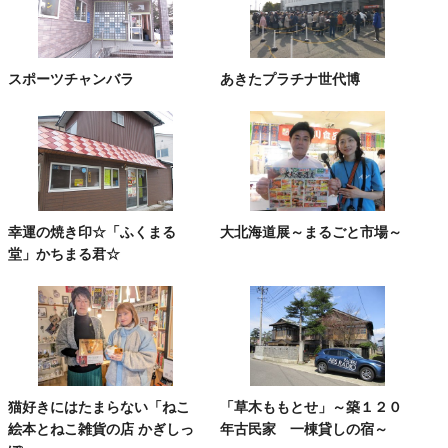
スポーツチャンバラ
あきたプラチナ世代博
幸運の焼き印☆「ふくまる
大北海道展～まるごと市場～
堂」かちまる君☆
猫好きにはたまらない「ねこ
「草木ももとせ」～築１２０
絵本とねこ雑貨の店 かぎしっ
年古民家 一棟貸しの宿～