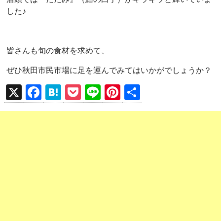
した♪
皆さんも旬の食材を求めて、
ぜひ秋田市民市場に足を運んでみてはいかがでしょうか？
X
F
H
P
Li
Pi
共
a
at
o
n
nt
有
ce
e
ck
e
er
b
n
et
es
o
a
t
o
k