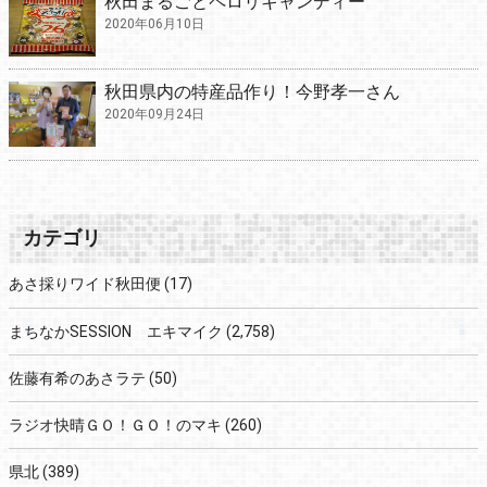
秋田まるごとペロリキャンディー
2020年06月10日
秋田県内の特産品作り！今野孝一さん
2020年09月24日
カテゴリ
あさ採りワイド秋田便
(17)
まちなかSESSION エキマイク
(2,758)
佐藤有希のあさラテ
(50)
ラジオ快晴ＧＯ！ＧＯ！のマキ
(260)
県北
(389)