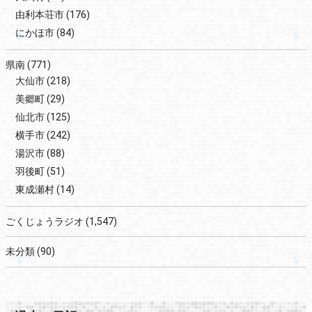
由利本荘市
(176)
にかほ市
(84)
県南
(771)
大仙市
(218)
美郷町
(29)
仙北市
(125)
横手市
(242)
湯沢市
(88)
羽後町
(51)
東成瀬村
(14)
ごくじょうラジオ
(1,547)
未分類
(90)