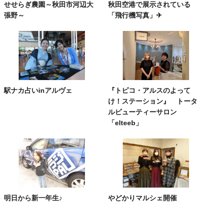
せせらぎ農園～秋田市河辺大
秋田空港で展示されている
張野～
「飛行機写真」✈
駅ナカ占いinアルヴェ
『トピコ・アルスのよって
け！ステーション』 トータ
ルビューティーサロン
「elteeb」
明日から新一年生♪
やどかりマルシェ開催