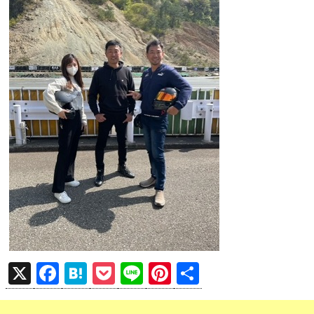
X
F
H
P
Li
Pi
共
a
at
o
n
nt
有