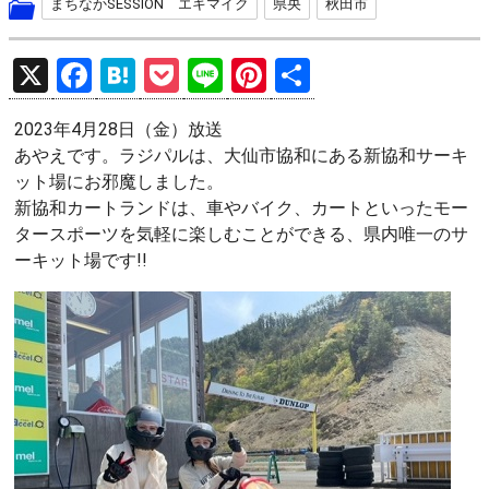
まちなかSESSION エキマイク
県央
秋田市
X
F
H
P
Li
Pi
共
a
at
o
n
nt
有
2023年4月28日（金）放送
ce
e
ck
e
er
あやえです。ラジパルは、大仙市協和にある新協和サーキ
b
n
et
es
ット場にお邪魔しました。
o
a
t
新協和カートランドは、車やバイク、カートといったモー
タースポーツを気軽に楽しむことができる、県内唯一のサ
o
ーキット場です!!
k