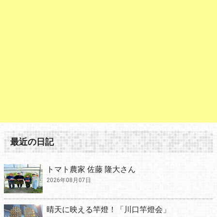
最近の日記
トマト農家 佐藤 隆大さん
2026年08月07日
晴天に映える竿燈！「川口竿燈会」