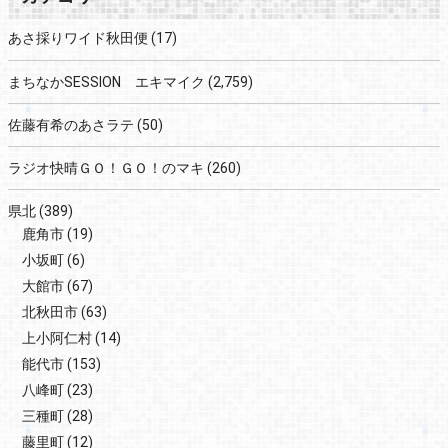
あさ採りワイド秋田便
(17)
まちなかSESSION エキマイク
(2,759)
佐藤有希のあさラテ
(50)
ラジオ快晴ＧＯ！ＧＯ！のマキ
(260)
県北
(389)
鹿角市
(19)
小坂町
(6)
大館市
(67)
北秋田市
(63)
上小阿仁村
(14)
能代市
(153)
八峰町
(23)
三種町
(28)
藤里町
(12)