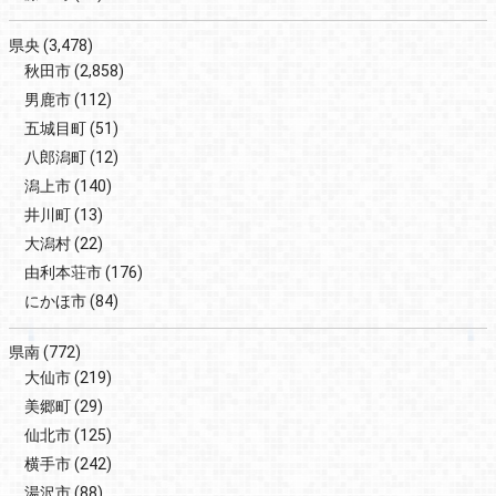
県央
(3,478)
秋田市
(2,858)
男鹿市
(112)
五城目町
(51)
八郎潟町
(12)
潟上市
(140)
井川町
(13)
大潟村
(22)
由利本荘市
(176)
にかほ市
(84)
県南
(772)
大仙市
(219)
美郷町
(29)
仙北市
(125)
横手市
(242)
湯沢市
(88)