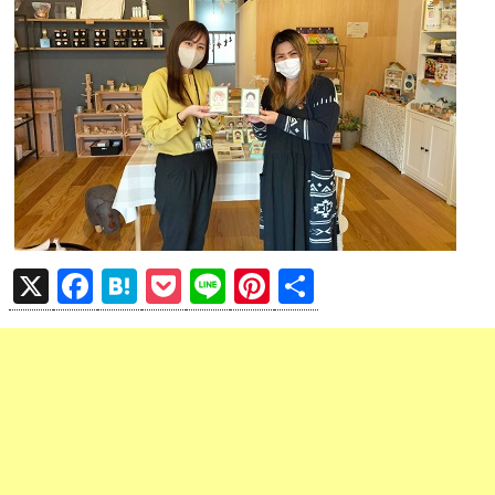
X
F
H
P
Li
Pi
共
a
at
o
n
nt
有
ce
e
ck
e
er
b
n
et
es
o
a
t
o