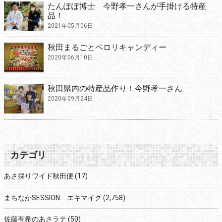
たんぽぽ博士 今野孝一さんが手掛ける特産
品！
2021年05月06日
秋田まるごとペロリキャンディー
2020年06月10日
秋田県内の特産品作り！今野孝一さん
2020年09月24日
カテゴリ
あさ採りワイド秋田便
(17)
まちなかSESSION エキマイク
(2,758)
佐藤有希のあさラテ
(50)