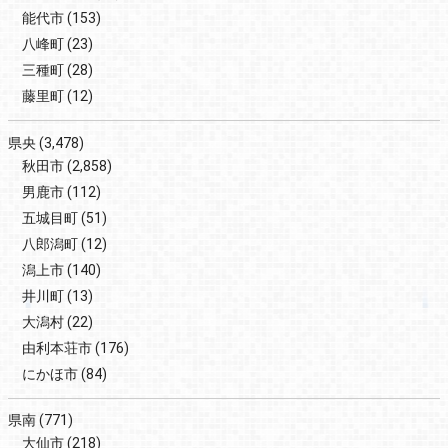
能代市
(153)
八峰町
(23)
三種町
(28)
藤里町
(12)
県央
(3,478)
秋田市
(2,858)
男鹿市
(112)
五城目町
(51)
八郎潟町
(12)
潟上市
(140)
井川町
(13)
大潟村
(22)
由利本荘市
(176)
にかほ市
(84)
県南
(771)
大仙市
(218)