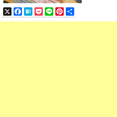
X
F
H
P
Li
Pi
共
a
at
o
n
nt
有
ce
e
ck
e
er
b
n
et
es
o
a
t
o
k