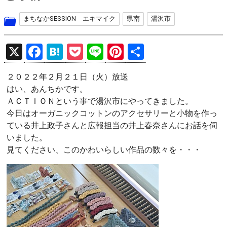
まちなかSESSION エキマイク
県南
湯沢市
X
F
H
P
Li
Pi
共
a
at
o
n
nt
有
２０２２年２月２１日（火）放送
ce
e
ck
e
er
はい、あんちかです。
b
n
et
es
ＡＣＴＩＯＮという事で湯沢市にやってきました。
o
a
t
今日はオーガニックコットンのアクセサリーと小物を作っ
ている井上政子さんと広報担当の井上春奈さんにお話を伺
o
いました。
k
見てください、このかわいらしい作品の数々を・・・