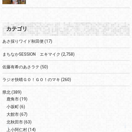
カテゴリ
あさ採りワイド秋田便
(17)
まちなかSESSION エキマイク
(2,758)
佐藤有希のあさラテ
(50)
ラジオ快晴ＧＯ！ＧＯ！のマキ
(260)
県北
(389)
鹿角市
(19)
小坂町
(6)
大館市
(67)
北秋田市
(63)
上小阿仁村
(14)