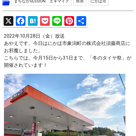
まちなかSESSION エキマイク
県央
にかほ市
X
F
H
P
Li
Pi
共
a
at
o
n
nt
有
2022年10月28日（金）放送
ce
e
ck
e
er
あやえです。今日はにかほ市象潟町の株式会社須藤商店に
b
n
et
es
お邪魔しました。
o
a
t
こちらでは、今月15日から31日まで、「冬のタイヤ祭」が
開催されています！
o
k