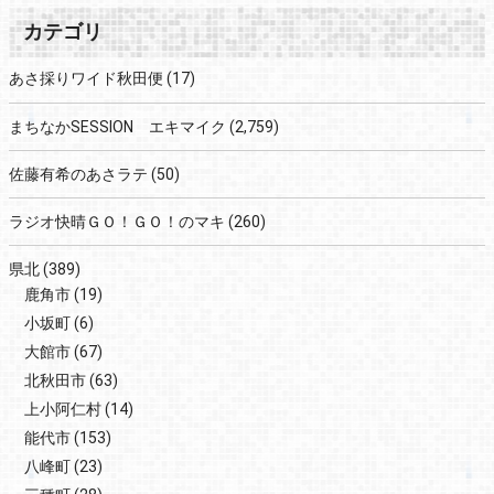
カテゴリ
あさ採りワイド秋田便
(17)
まちなかSESSION エキマイク
(2,759)
佐藤有希のあさラテ
(50)
ラジオ快晴ＧＯ！ＧＯ！のマキ
(260)
県北
(389)
鹿角市
(19)
小坂町
(6)
大館市
(67)
北秋田市
(63)
上小阿仁村
(14)
能代市
(153)
八峰町
(23)