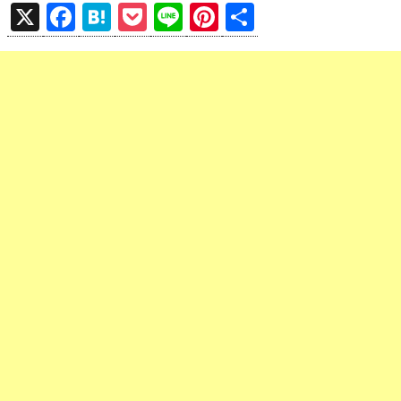
X
F
H
P
Li
Pi
共
a
at
o
n
nt
有
ce
e
ck
e
er
b
n
et
es
o
a
t
o
k