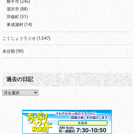
横手市
(242)
湯沢市
(88)
羽後町
(51)
東成瀬村
(14)
ごくじょうラジオ
(1,547)
未分類
(90)
過去の日記