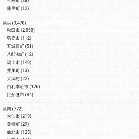
三種町
(28)
藤里町
(12)
県央
(3,478)
秋田市
(2,858)
男鹿市
(112)
五城目町
(51)
八郎潟町
(12)
潟上市
(140)
井川町
(13)
大潟村
(22)
由利本荘市
(176)
にかほ市
(84)
県南
(772)
大仙市
(219)
美郷町
(29)
仙北市
(125)