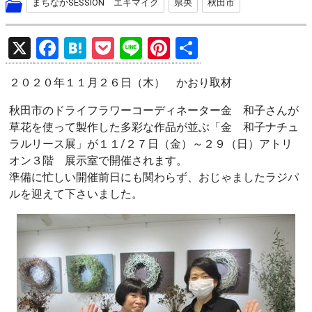
まちなかSESSION エキマイク
県央
秋田市
X
F
H
P
Li
Pi
共
a
at
o
n
nt
有
２０２０年１１月２６日（木） かおり取材
ce
e
ck
e
er
b
n
et
es
秋田市のドライフラワーコーディネーター金 和子さんが
草花を使って製作した多彩な作品が並ぶ「金 和子ナチュ
o
a
t
ラルリース展」が１１/２７日（金）～２９（日）アトリ
o
オン３階 展示室で開催されます。
k
準備に忙しい開催前日にも関わらず、おじゃましたラジパ
ルを迎えて下さいました。