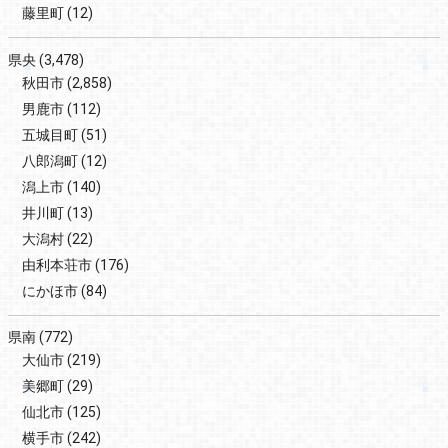
藤里町
(12)
県央
(3,478)
秋田市
(2,858)
男鹿市
(112)
五城目町
(51)
八郎潟町
(12)
潟上市
(140)
井川町
(13)
大潟村
(22)
由利本荘市
(176)
にかほ市
(84)
県南
(772)
大仙市
(219)
美郷町
(29)
仙北市
(125)
横手市
(242)