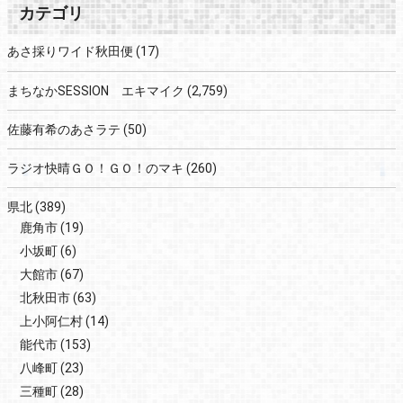
カテゴリ
あさ採りワイド秋田便
(17)
まちなかSESSION エキマイク
(2,759)
佐藤有希のあさラテ
(50)
ラジオ快晴ＧＯ！ＧＯ！のマキ
(260)
県北
(389)
鹿角市
(19)
小坂町
(6)
大館市
(67)
北秋田市
(63)
上小阿仁村
(14)
能代市
(153)
八峰町
(23)
三種町
(28)