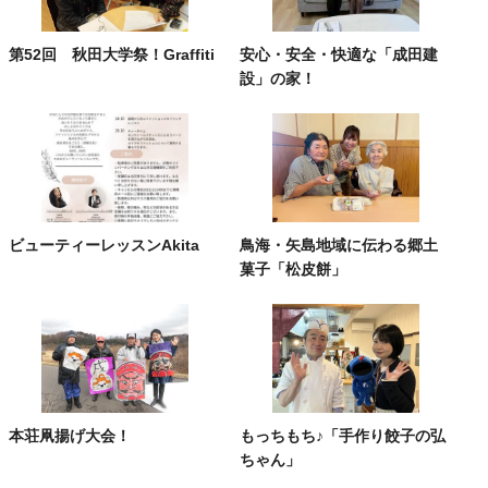
第52回 秋田大学祭！Graffiti
安心・安全・快適な「成田建
設」の家！
ビューティーレッスンAkita
鳥海・矢島地域に伝わる郷土
菓子「松皮餅」
本荘凧揚げ大会！
もっちもち♪「手作り餃子の弘
ちゃん」