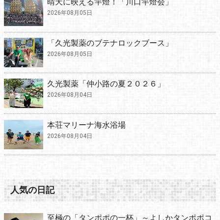
晴天に映える竿燈！「川口竿燈会」
2026年08月05日
「久光製薬のブテナロックブース」
2026年08月05日
久光製薬「仲小路の夏２０２６」
2026年08月04日
本荘マリーナ海水浴場
2026年08月04日
人気の日記
至極の「タンポポの一杯」～よしかタンポポコ