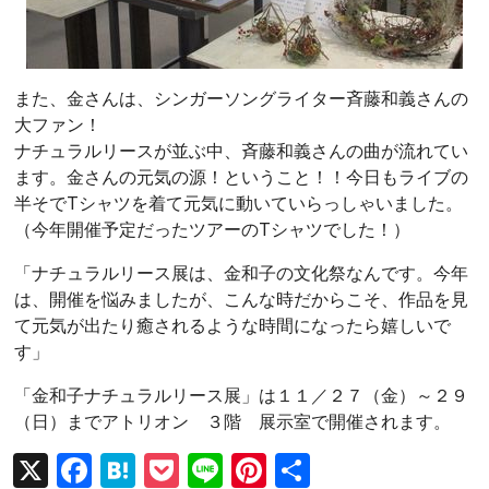
また、金さんは、シンガーソングライター斉藤和義さんの
大ファン！
ナチュラルリースが並ぶ中、斉藤和義さんの曲が流れてい
ます。金さんの元気の源！ということ！！今日もライブの
半そでTシャツを着て元気に動いていらっしゃいました。
（今年開催予定だったツアーのTシャツでした！）
「ナチュラルリース展は、金和子の文化祭なんです。今年
は、開催を悩みましたが、こんな時だからこそ、作品を見
て元気が出たり癒されるような時間になったら嬉しいで
す」
「金和子ナチュラルリース展」は１１／２７（金）～２９
（日）までアトリオン ３階 展示室で開催されます。
X
F
H
P
Li
Pi
共