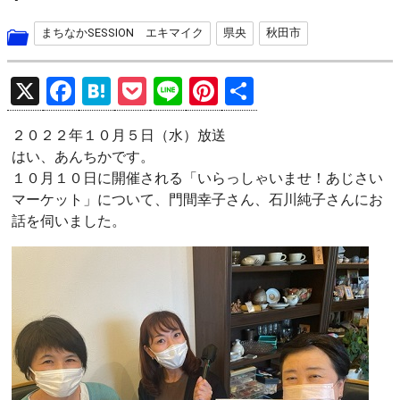
まちなかSESSION エキマイク
県央
秋田市
X
F
H
P
Li
Pi
共
a
at
o
n
nt
有
２０２２年１０月５日（水）放送
ce
e
ck
e
er
はい、あんちかです。
b
n
et
es
１０月１０日に開催される「いらっしゃいませ！あじさい
o
a
t
マーケット」について、門間幸子さん、石川純子さんにお
話を伺いました。
o
k