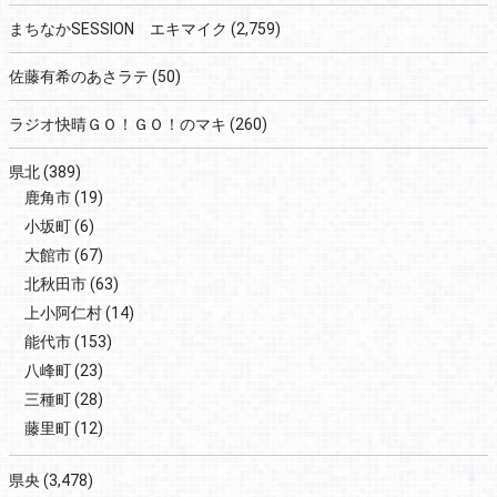
まちなかSESSION エキマイク
(2,759)
佐藤有希のあさラテ
(50)
ラジオ快晴ＧＯ！ＧＯ！のマキ
(260)
県北
(389)
鹿角市
(19)
小坂町
(6)
大館市
(67)
北秋田市
(63)
上小阿仁村
(14)
能代市
(153)
八峰町
(23)
三種町
(28)
藤里町
(12)
県央
(3,478)