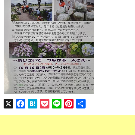
X
F
H
P
Li
Pi
共
a
at
o
n
nt
有
ce
e
ck
e
er
b
n
et
es