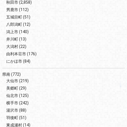
秋田市
(2,858)
男鹿市
(112)
五城目町
(51)
八郎潟町
(12)
潟上市
(140)
井川町
(13)
大潟村
(22)
由利本荘市
(176)
にかほ市
(84)
県南
(772)
大仙市
(219)
美郷町
(29)
仙北市
(125)
横手市
(242)
湯沢市
(88)
羽後町
(51)
東成瀬村
(14)