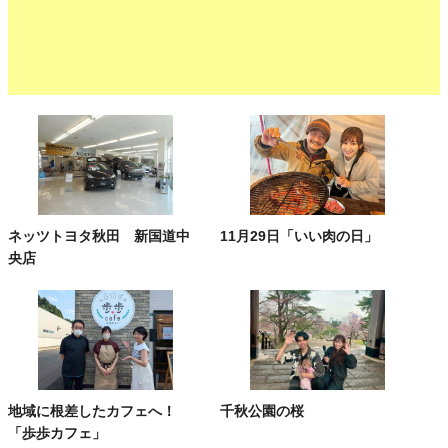
ネッツトヨタ秋田 新国道中
11月29日「いい肉の日」
央店
地域に根差したカフェへ！
千秋公園の桜
「歩歩カフェ」