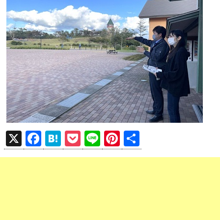
X
F
H
P
Li
Pi
共
a
at
o
n
nt
有
ce
e
ck
e
er
b
n
et
es
o
a
t
o