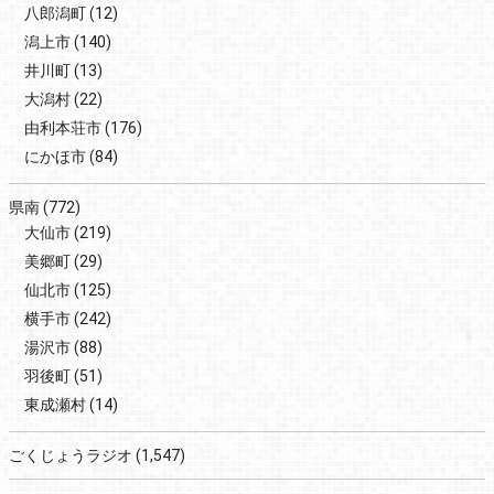
八郎潟町
(12)
潟上市
(140)
井川町
(13)
大潟村
(22)
由利本荘市
(176)
にかほ市
(84)
県南
(772)
大仙市
(219)
美郷町
(29)
仙北市
(125)
横手市
(242)
湯沢市
(88)
羽後町
(51)
東成瀬村
(14)
ごくじょうラジオ
(1,547)