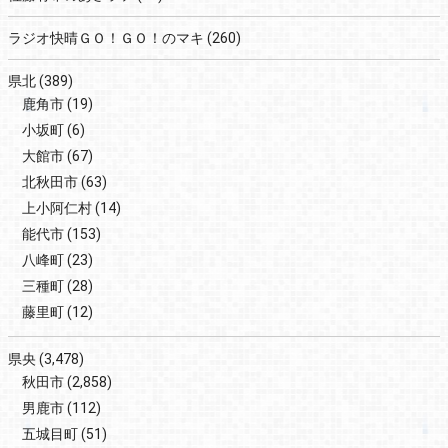
ラジオ快晴ＧＯ！ＧＯ！のマキ
(260)
県北
(389)
鹿角市
(19)
小坂町
(6)
大館市
(67)
北秋田市
(63)
上小阿仁村
(14)
能代市
(153)
八峰町
(23)
三種町
(28)
藤里町
(12)
県央
(3,478)
秋田市
(2,858)
男鹿市
(112)
五城目町
(51)