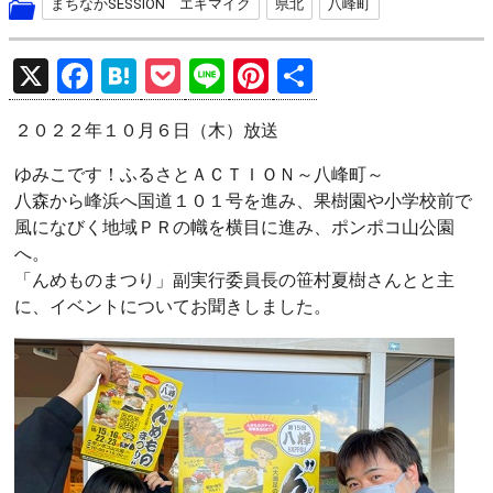
まちなかSESSION エキマイク
県北
八峰町
X
F
H
P
Li
Pi
共
a
at
o
n
nt
有
２０２２年１０月６日（木）放送
ce
e
ck
e
er
b
n
et
es
ゆみこです！ふるさとＡＣＴＩＯＮ～八峰町～
八森から峰浜へ国道１０１号を進み、果樹園や小学校前で
o
a
t
風になびく地域ＰＲの幟を横目に進み、ポンポコ山公園
o
へ。
k
「んめものまつり」副実行委員長の笹村夏樹さんとと主
に、イベントについてお聞きしました。