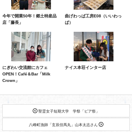
今年で開業50年！郷土特産品
曲げわっぱ工房E08（いいわっ
店「藤長」
ぱ）
にぎわい交流館にカフェ
ナイス本荘インター店
OPEN！Café＆Bar「Milk
Crown」
聖霊女子短期大学 学祭「ピア祭」
八峰町漁師「玄辰但馬丸」山本太志さん