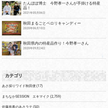
たんぽぽ博士 今野孝一さんが手掛ける特産
品！
2021年05月06日
秋田まるごとペロリキャンディー
2020年06月10日
秋田県内の特産品作り！今野孝一さん
2020年09月24日
カテゴリ
あさ採りワイド秋田便
(17)
まちなかSESSION エキマイク
(2,759)
佐藤有希のあさラテ
(50)