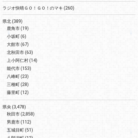
ラジオ快晴ＧＯ！ＧＯ！のマキ
(260)
県北
(389)
鹿角市
(19)
小坂町
(6)
大館市
(67)
北秋田市
(63)
上小阿仁村
(14)
能代市
(153)
八峰町
(23)
三種町
(28)
藤里町
(12)
県央
(3,478)
秋田市
(2,858)
男鹿市
(112)
五城目町
(51)
八郎潟町
(12)