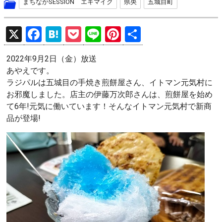
まちなかSESSION エキマイク
県央
五城目町
X
F
H
P
Li
Pi
共
a
at
o
n
nt
有
2022年9月2日（金）放送
ce
e
ck
e
er
あやえです。
b
n
et
es
ラジパルは五城目の手焼き煎餅屋さん、イトマン元気村に
o
a
t
お邪魔しました。店主の伊藤万次郎さんは、煎餅屋を始め
て6年!元気に働いています！そんなイトマン元気村で新商
o
品が登場!
k