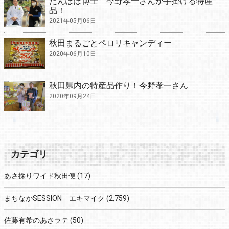
たんぽぽ博士 今野孝一さんが手掛ける特産
品！
2021年05月06日
秋田まるごとペロリキャンディー
2020年06月10日
秋田県内の特産品作り！今野孝一さん
2020年09月24日
カテゴリ
あさ採りワイド秋田便
(17)
まちなかSESSION エキマイク
(2,759)
佐藤有希のあさラテ
(50)