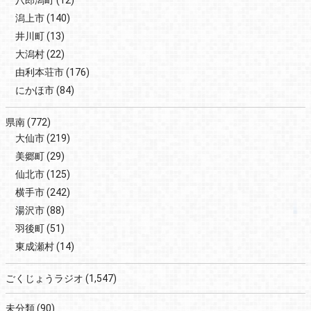
潟上市
(140)
井川町
(13)
大潟村
(22)
由利本荘市
(176)
にかほ市
(84)
県南
(772)
大仙市
(219)
美郷町
(29)
仙北市
(125)
横手市
(242)
湯沢市
(88)
羽後町
(51)
東成瀬村
(14)
ごくじょうラジオ
(1,547)
未分類
(90)