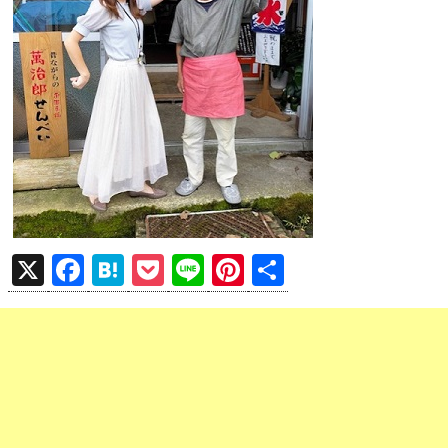
X
F
H
P
Li
Pi
共
a
at
o
n
nt
有
ce
e
ck
e
er
b
n
et
es
o
a
t
o