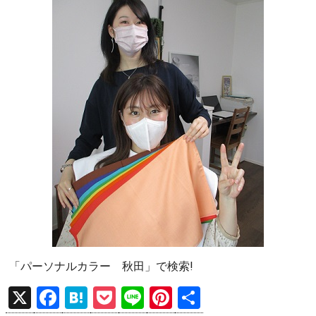
「パーソナルカラー 秋田」で検索!
X
F
H
P
Li
Pi
共