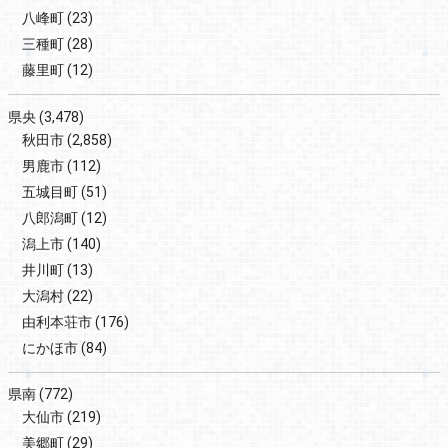
八峰町
(23)
三種町
(28)
藤里町
(12)
県央
(3,478)
秋田市
(2,858)
男鹿市
(112)
五城目町
(51)
八郎潟町
(12)
潟上市
(140)
井川町
(13)
大潟村
(22)
由利本荘市
(176)
にかほ市
(84)
県南
(772)
大仙市
(219)
美郷町
(29)