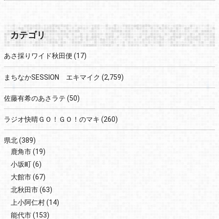
カテゴリ
あさ採りワイド秋田便
(17)
まちなかSESSION エキマイク
(2,759)
佐藤有希のあさラテ
(50)
ラジオ快晴ＧＯ！ＧＯ！のマキ
(260)
県北
(389)
鹿角市
(19)
小坂町
(6)
大館市
(67)
北秋田市
(63)
上小阿仁村
(14)
能代市
(153)