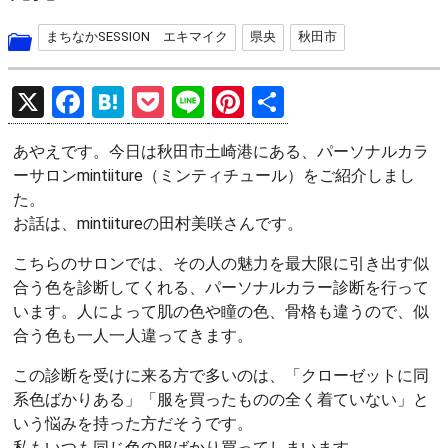
まちなかSESSION エキマイク
県央
秋田市
X
F
H
P
Li
Pi
共
a
at
o
n
nt
有
あやえです。今日は秋田市土崎港にある、パーソナルカラ
ce
e
ck
e
er
ーサロンmintiiture（ミンティチュール）をご紹介しまし
b
n
et
es
た。
o
a
t
お話は、mintiitureの田村美咲さんです。
o
こちらのサロンでは、その人の魅力を最大限に引き出す似
k
合う色を診断してくれる、パーソナルカラー診断を行って
います。人によって肌の色や瞳の色、骨格も違うので、似
合う色も一人一人違ってきます。
この診断を受けに来る方で多いのは、「クローゼットに同
系色ばかりある」「服を買ったものの全く着ていない」と
いう悩みを持った方だそうです。
私もいつも同じ色の服ばかり買ってしまいます。