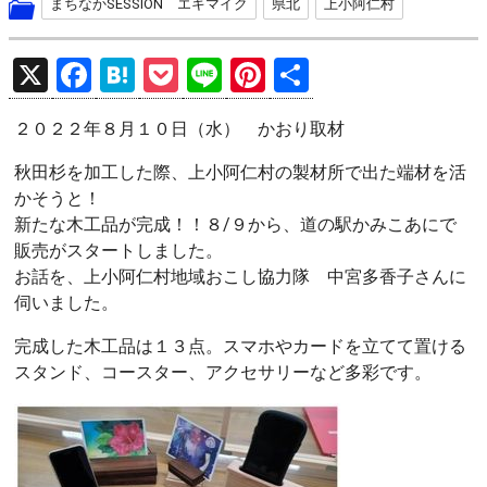
まちなかSESSION エキマイク
県北
上小阿仁村
X
F
H
P
Li
Pi
共
a
at
o
n
nt
有
２０２２年８月１０日（水） かおり取材
ce
e
ck
e
er
b
n
et
es
秋田杉を加工した際、上小阿仁村の製材所で出た端材を活
かそうと！
o
a
t
新たな木工品が完成！！８/９から、道の駅かみこあにで
o
販売がスタートしました。
k
お話を、上小阿仁村地域おこし協力隊 中宮多香子さんに
伺いました。
完成した木工品は１３点。スマホやカードを立てて置ける
スタンド、コースター、アクセサリーなど多彩です。