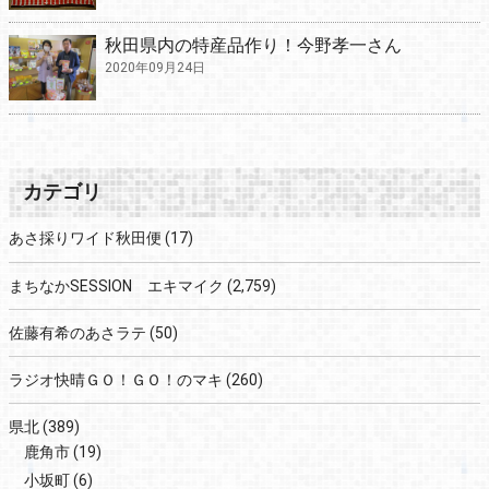
秋田県内の特産品作り！今野孝一さん
2020年09月24日
カテゴリ
あさ採りワイド秋田便
(17)
まちなかSESSION エキマイク
(2,759)
佐藤有希のあさラテ
(50)
ラジオ快晴ＧＯ！ＧＯ！のマキ
(260)
県北
(389)
鹿角市
(19)
小坂町
(6)