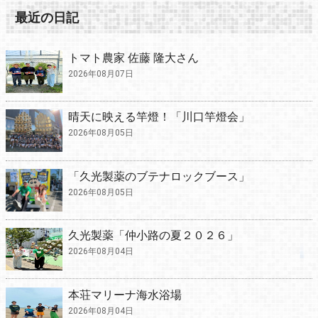
最近の日記
トマト農家 佐藤 隆大さん
2026年08月07日
晴天に映える竿燈！「川口竿燈会」
2026年08月05日
「久光製薬のブテナロックブース」
2026年08月05日
久光製薬「仲小路の夏２０２６」
2026年08月04日
本荘マリーナ海水浴場
2026年08月04日