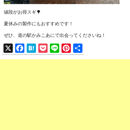
値段がお得スギ🌳
夏休みの製作にもおすすめです！
ぜひ、道の駅かみこあにで出会ってくださいね！
X
F
H
P
Li
Pi
共
a
at
o
n
nt
有
ce
e
ck
e
er
b
n
et
es
o
a
t
o
k