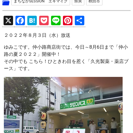
まちなかSESSION エキマイク
県央
秋田市
X
F
H
P
Li
Pi
共
a
at
o
n
nt
有
２０２２年８月３日（水）放送
ce
e
ck
e
er
b
n
et
es
ゆみこです。仲小路商店街では、今日～8月6日まで「仲小
路の夏２０２２」開催中！
o
a
t
その中でも こちら！ひときわ目を惹く「久光製薬・薬店ブ
o
ース」です。
k