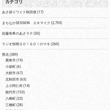
カテゴリ
あさ採りワイド秋田便
(17)
まちなかSESSION エキマイク
(2,759)
佐藤有希のあさラテ
(50)
ラジオ快晴ＧＯ！ＧＯ！のマキ
(260)
県北
(389)
鹿角市
(19)
小坂町
(6)
大館市
(67)
北秋田市
(63)
上小阿仁村
(14)
能代市
(153)
八峰町
(23)
三種町
(28)