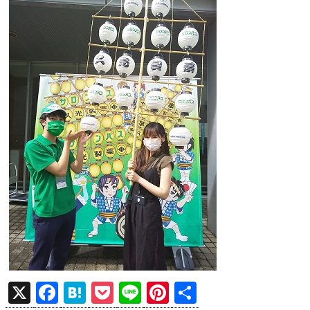
X
F
H
P
Li
Pi
共