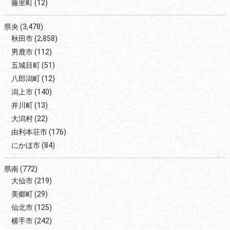
藤里町
(12)
県央
(3,478)
秋田市
(2,858)
男鹿市
(112)
五城目町
(51)
八郎潟町
(12)
潟上市
(140)
井川町
(13)
大潟村
(22)
由利本荘市
(176)
にかほ市
(84)
県南
(772)
大仙市
(219)
美郷町
(29)
仙北市
(125)
横手市
(242)