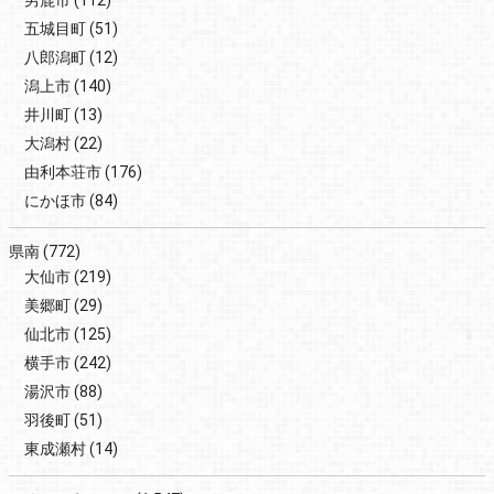
五城目町
(51)
八郎潟町
(12)
潟上市
(140)
井川町
(13)
大潟村
(22)
由利本荘市
(176)
にかほ市
(84)
県南
(772)
大仙市
(219)
美郷町
(29)
仙北市
(125)
横手市
(242)
湯沢市
(88)
羽後町
(51)
東成瀬村
(14)