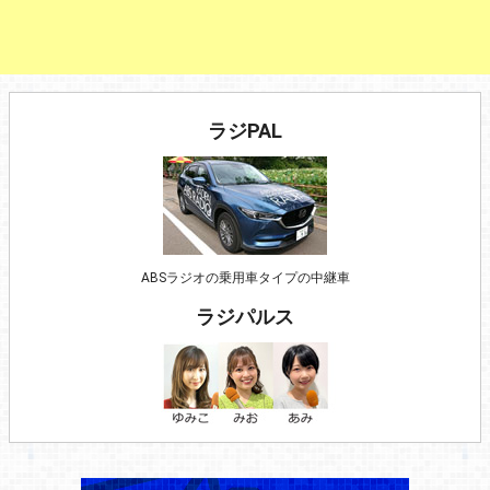
ラジPAL
ABSラジオの乗用車タイプの中継車
ラジパルス