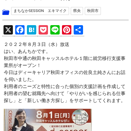
まちなかSESSION エキマイク
県央
秋田市
X
F
H
P
Li
Pi
共
a
at
o
n
nt
有
２０２２年８月３日（水）放送
ce
e
ck
e
er
はい、あんちかです。
b
n
et
es
秋田市中通の秋田キャッスルホテル１階に就労移行支援事
o
a
t
業所がオープン！
今日はディーキャリア秋田オフィスの佐良土純さんにお話
o
を伺いました。
k
利用者のニーズと特性に合った個別の支援計画を作成して
利用者の望む就職先へ向けて「やりがいを感じられる仕事
探し」と「新しい働き方探し」をサポートしてくれます。