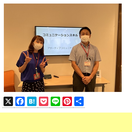
X
F
H
P
Li
Pi
共
a
at
o
n
nt
有
ce
e
ck
e
er
b
n
et
es