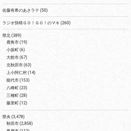
佐藤有希のあさラテ
(50)
ラジオ快晴ＧＯ！ＧＯ！のマキ
(260)
県北
(389)
鹿角市
(19)
小坂町
(6)
大館市
(67)
北秋田市
(63)
上小阿仁村
(14)
能代市
(153)
八峰町
(23)
三種町
(28)
藤里町
(12)
県央
(3,478)
秋田市
(2,858)
男鹿市
(112)