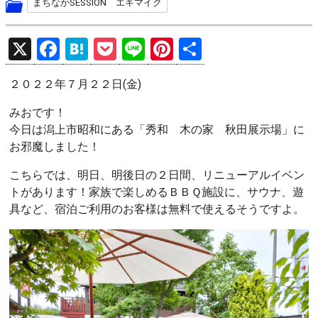
まちなかSESSION エキマイク
X
F
H
P
Li
Pi
共
a
at
o
n
nt
有
２０２２年７月２２日(金)
ce
e
ck
e
er
b
n
et
es
みおです！
今日は潟上市昭和にある「秀和 木の家 秋田展示場」に
o
a
t
お邪魔しました！
o
こちらでは、明日、明後日の２日間、リニューアルイベン
k
トがあります！家族で楽しめるＢＢＱ施設に、サウナ、遊
具など、宿泊ご利用のお客様は無料で使えるそうですよ。