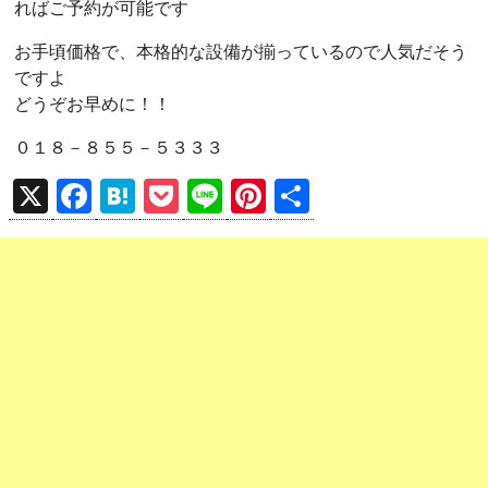
ればご予約が可能です
お手頃価格で、本格的な設備が揃っているので人気だそう
ですよ
どうぞお早めに！！
０１８－８５５－５３３３
X
F
H
P
Li
Pi
共
a
at
o
n
nt
有
ce
e
ck
e
er
b
n
et
es
o
a
t
o
k