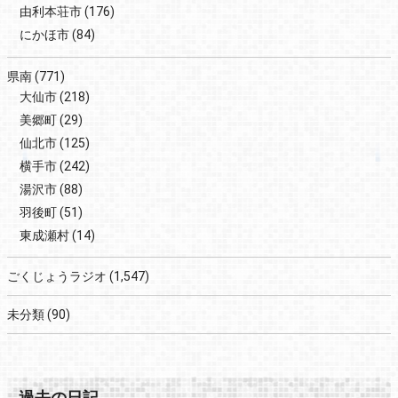
由利本荘市
(176)
にかほ市
(84)
県南
(771)
大仙市
(218)
美郷町
(29)
仙北市
(125)
横手市
(242)
湯沢市
(88)
羽後町
(51)
東成瀬村
(14)
ごくじょうラジオ
(1,547)
未分類
(90)
過去の日記