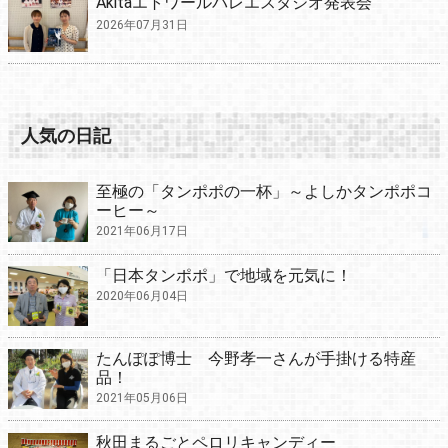
Akitaエトワールバレエスタジオ発表会
2026年07月31日
人気の日記
至極の「タンポポの一杯」～よしかタンポポコ
ーヒー～
2021年06月17日
「日本タンポポ」で地域を元気に！
2020年06月04日
たんぽぽ博士 今野孝一さんが手掛ける特産
品！
2021年05月06日
秋田まるごとペロリキャンディー