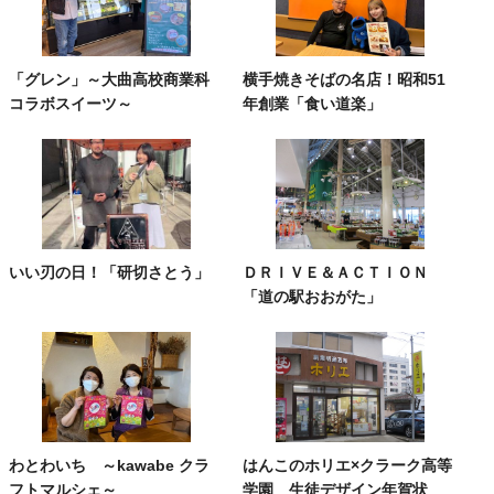
「グレン」～大曲高校商業科
横手焼きそばの名店！昭和51
コラボスイーツ～
年創業「食い道楽」
いい刃の日！「研切さとう」
ＤＲＩＶＥ＆ＡＣＴＩＯＮ
「道の駅おおがた」
わとわいち ～kawabe クラ
はんこのホリエ×クラーク高等
フトマルシェ～
学園 生徒デザイン年賀状