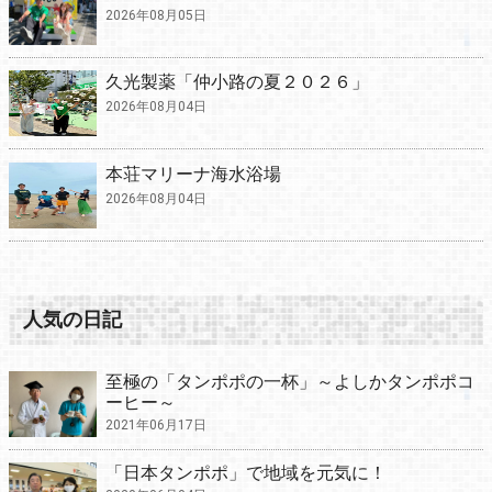
2026年08月05日
久光製薬「仲小路の夏２０２６」
2026年08月04日
本荘マリーナ海水浴場
2026年08月04日
人気の日記
至極の「タンポポの一杯」～よしかタンポポコ
ーヒー～
2021年06月17日
「日本タンポポ」で地域を元気に！