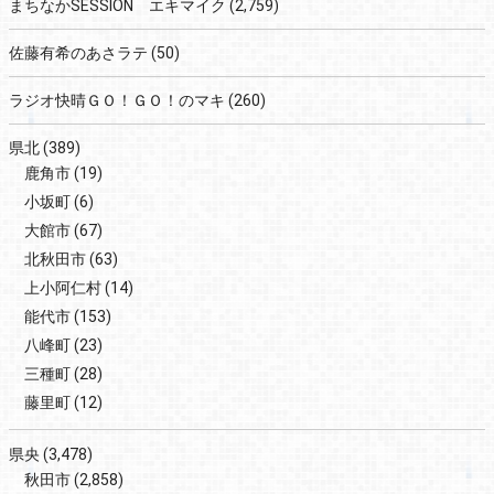
まちなかSESSION エキマイク
(2,759)
佐藤有希のあさラテ
(50)
ラジオ快晴ＧＯ！ＧＯ！のマキ
(260)
県北
(389)
鹿角市
(19)
小坂町
(6)
大館市
(67)
北秋田市
(63)
上小阿仁村
(14)
能代市
(153)
八峰町
(23)
三種町
(28)
藤里町
(12)
県央
(3,478)
秋田市
(2,858)