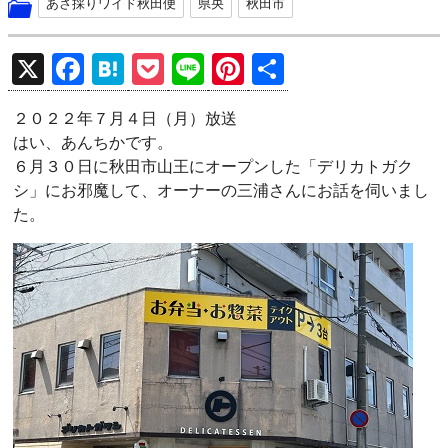
あさ採りワイド秋田便
県央
秋田市
X
F
H
P
Li
Pi
共
a
at
o
n
nt
有
２０２２年７月４日（月）放送
ce
e
ck
e
er
はい、あんちかです。
b
n
et
es
６月３０日に秋田市山王にオープンした「デリカトガク
o
a
t
シ」にお邪魔して、オーナーの三浦さんにお話を伺いまし
た。
o
k