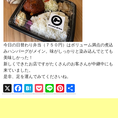
今日の日替わり弁当（７５０円）はボリューム満点の煮込
みハンバーグがメイン。味がしっかりと染み込んでとても
美味しかった！
新しくできたお店ですがたくさんのお客さんが中継中にも
来ていました。
是非、足を運んでみてくださいね。
X
F
H
P
Li
Pi
共
a
at
o
n
nt
有
ce
e
ck
e
er
b
n
et
es