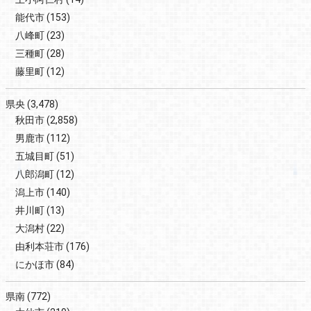
能代市
(153)
八峰町
(23)
三種町
(28)
藤里町
(12)
県央
(3,478)
秋田市
(2,858)
男鹿市
(112)
五城目町
(51)
八郎潟町
(12)
潟上市
(140)
井川町
(13)
大潟村
(22)
由利本荘市
(176)
にかほ市
(84)
県南
(772)