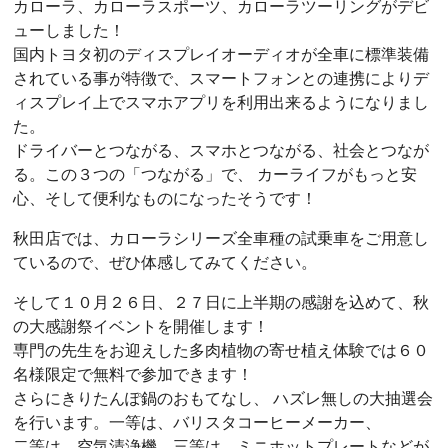
カローラ、カローラスポーツ、カローラツーリングがデビ
ューしました！
国内トヨタ初のディスプレイオーディオが全車に標準装備
されている事が特徴で、スマートフォンとの連携によりデ
ィスプレイ上でスマホアプリを利用出来るようになりまし
た。
ドライバーとつながる、スマホとつながる、社会とつなが
る。この３つの「つながる」で、 カーライフがもっと安
心、そして便利なものになったそうです！
秋田店では、カローラシリーズ全車種の試乗車をご用意し
ているので、ぜひ体感してみてください。
そして１０月２６日、２７日に上半期の感謝を込めて、秋
の大感謝祭イベントを開催します！
専門の先生をお迎えした多肉植物の寄せ植え体験では６０
名様限定で無料で参加できます！
さらにきりたんぽ鍋のおもてなし、 ハズレ無しの大抽選会
を行います。一等は、バリスタコーヒーメーカー、
二等は、空気清浄機、三等は、ミニホットプレートなどが