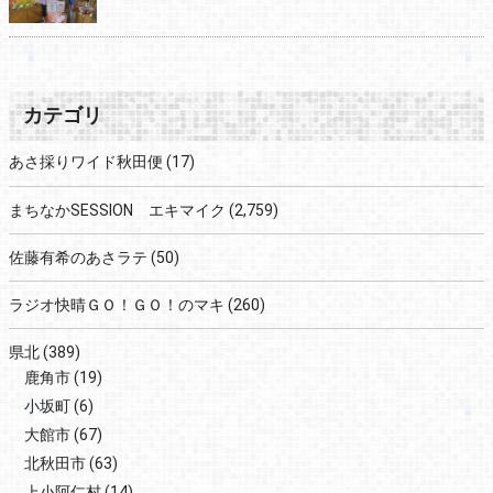
カテゴリ
あさ採りワイド秋田便
(17)
まちなかSESSION エキマイク
(2,759)
佐藤有希のあさラテ
(50)
ラジオ快晴ＧＯ！ＧＯ！のマキ
(260)
県北
(389)
鹿角市
(19)
小坂町
(6)
大館市
(67)
北秋田市
(63)
上小阿仁村
(14)