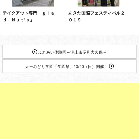
テイクアウト専門「ｇｌａ
あきた国際フェスティバル２
ｄ Ｎｕｔ’ｓ」
０１９
ふれあい体験園～潟上市昭和大久保～
天王みどり学園「学園祭」10/20（日）開催！