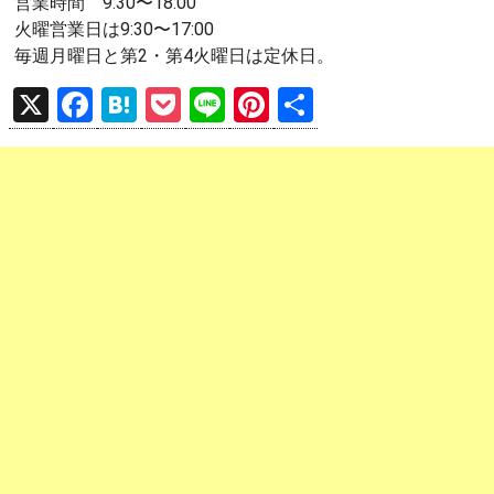
営業時間 9:30〜18:00
火曜営業日は9:30〜17:00
毎週月曜日と第2・第4火曜日は定休日。
X
F
H
P
Li
Pi
共
a
at
o
n
nt
有
ce
e
ck
e
er
b
n
et
es
o
a
t
o
k