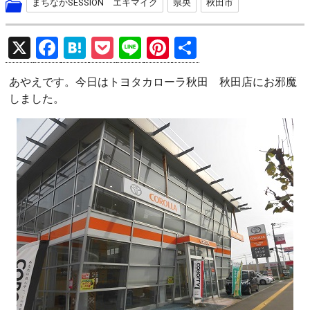
まちなかSESSION エキマイク
県央
秋田市
X
F
H
P
Li
Pi
共
a
at
o
n
nt
有
あやえです。今日はトヨタカローラ秋田 秋田店にお邪魔
ce
e
ck
e
er
しました。
b
n
et
es
o
a
t
o
k