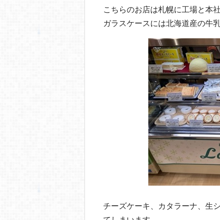
b
a
こちらのお店は札幌に工場と本
o
ガラスケースには北海道産の牛
o
k
チーズケーキ、カタラーナ、生
てしまいます。