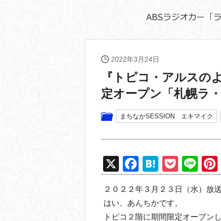
2022年3月24日
『トピコ・アルスの
定オープン「札幌ラ
まちなかSESSION エキマイク
X
F
H
P
Li
a
at
o
n
２０２２年３月２３日（水）放
c
e
ck
e
はい、あんちかです。
e
n
et
トピコ２階に期間限定オープン