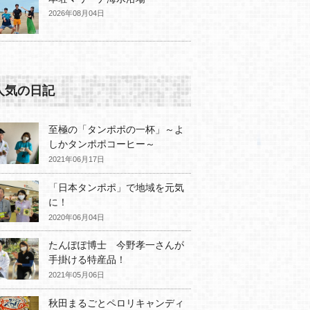
2026年08月04日
人気の日記
至極の「タンポポの一杯」～よ
しかタンポポコーヒー～
2021年06月17日
「日本タンポポ」で地域を元気
に！
2020年06月04日
たんぽぽ博士 今野孝一さんが
手掛ける特産品！
2021年05月06日
秋田まるごとペロリキャンディ