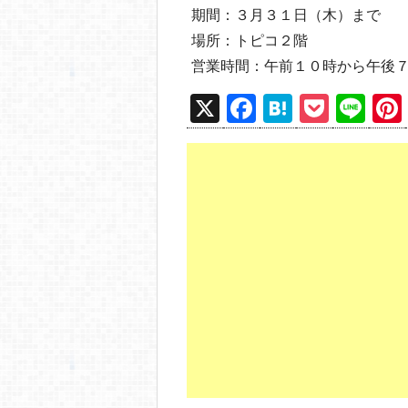
期間：３月３１日（木）まで
場所：トピコ２階
営業時間：午前１０時から午後
X
F
H
P
Li
a
at
o
n
c
e
ck
e
e
n
et
b
a
o
o
k