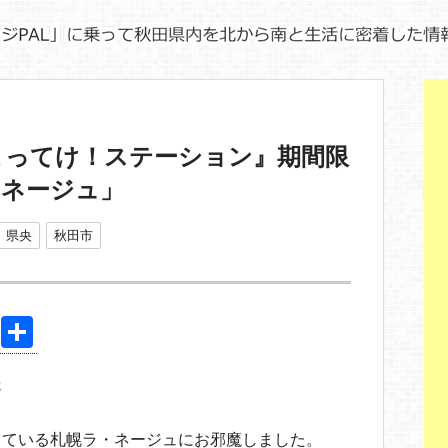
よってけ！ステーション』期間限
・ネージュ」
県央
秋田市
Pi
共
nt
有
送
er
e
している札幌ラ・ネージュにお邪魔しました。