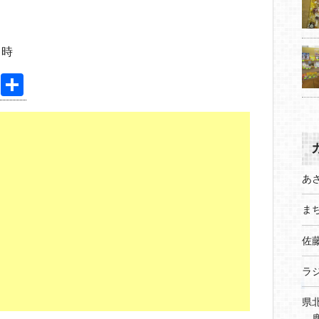
７時
Pi
共
nt
有
er
e
st
あ
まち
佐
ラ
県