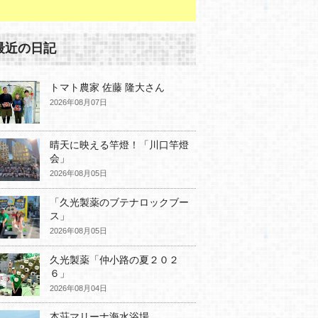
最近の日記
トマト農家 佐藤 隆大さん
2026年08月07日
晴天に映える竿燈！「川口竿燈
会」
2026年08月05日
「久光製薬のブテナロックブー
ス」
2026年08月05日
久光製薬「仲小路の夏２０２
６」
2026年08月04日
本荘マリーナ海水浴場