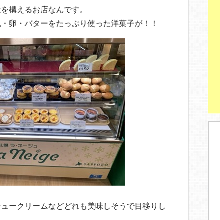
st
社を構えるお店なんです。
乳・卵・バターをたっぷり使った洋菓子が！！
シュークリームなどどれも美味しそうで目移りし