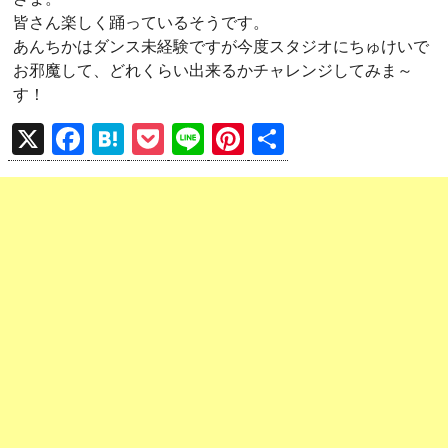
皆さん楽しく踊っているそうです。
あんちかはダンス未経験ですが今度スタジオにちゅけいで
お邪魔して、どれくらい出来るかチャレンジしてみま～
す！
X
F
H
P
Li
Pi
共
a
at
o
n
nt
有
ce
e
ck
e
er
b
n
et
es
o
a
t
o
k