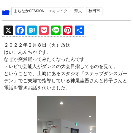
まちなかSESSION エキマイク
県央
秋田市
X
F
H
P
Li
Pi
共
a
at
o
n
nt
有
２０２２年２月８日（火）放送
ce
e
ck
e
er
はい、あんちかです。
b
n
et
es
なぜか突然踊ってみたくなったんです！
o
a
t
テレビで芸能人がダンスの大会目指してるのを見て。
ということで、土崎にあるスタジオ「ステップダンスガー
o
デン」でご夫婦で指導している神尾圭吾さんと鈴子さんと
k
電話を繋ぎお話を伺いました。