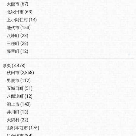
大館市
(67)
北秋田市
(63)
上小阿仁村
(14)
能代市
(153)
八峰町
(23)
三種町
(28)
藤里町
(12)
県央
(3,478)
秋田市
(2,858)
男鹿市
(112)
五城目町
(51)
八郎潟町
(12)
潟上市
(140)
井川町
(13)
大潟村
(22)
由利本荘市
(176)
にかほ市
(84)