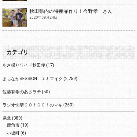
秋田県内の特産品作り！今野孝一さん
2020年09月24日
カテゴリ
あさ採りワイド秋田便
(17)
まちなかSESSION エキマイク
(2,759)
佐藤有希のあさラテ
(50)
ラジオ快晴ＧＯ！ＧＯ！のマキ
(260)
県北
(389)
鹿角市
(19)
小坂町
(6)