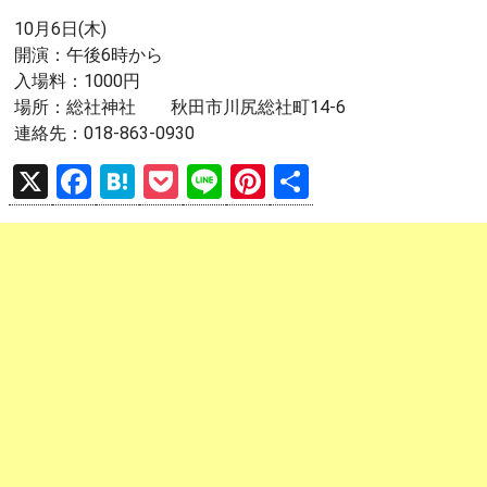
10月6日(木)
開演：午後6時から
入場料：1000円
場所：総社神社 秋田市川尻総社町14-6
連絡先：018-863-0930
X
F
H
P
Li
Pi
共
a
at
o
n
nt
有
ce
e
ck
e
er
b
n
et
es
o
a
t
o
k