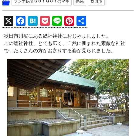
ラジオ快晴ＧＯ！ＧＯ！のマキ
県央
秋田市
X
F
H
P
Li
Pi
共
a
at
o
n
nt
有
秋田市川尻にある総社神社におじゃましました。
ce
e
ck
e
er
この総社神社、とても広く、自然に囲まれた素敵な神社
b
n
et
es
で、たくさんの方がお参りする姿が見られました。
o
a
t
o
k