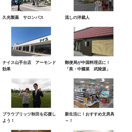
久光製薬 サロンパス
流しの洋裁人
ナイス山手台店 アーモンド
郵便局が中国料理店に！
効果
「美・中國菜 武陵源」
ブラウブリッツ秋田を応援し
新生活に！おすすめ文房具
よう！
～！