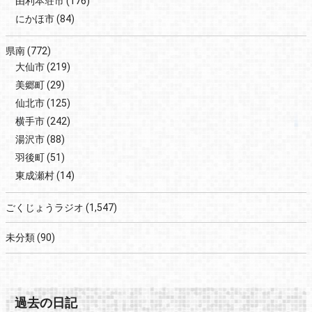
由利本荘市
(176)
にかほ市
(84)
県南
(772)
大仙市
(219)
美郷町
(29)
仙北市
(125)
横手市
(242)
湯沢市
(88)
羽後町
(51)
東成瀬村
(14)
ごくじょうラジオ
(1,547)
未分類
(90)
過去の日記