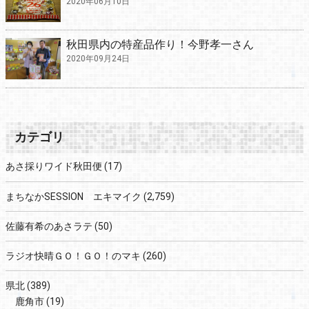
2020年06月10日
秋田県内の特産品作り！今野孝一さん
2020年09月24日
カテゴリ
あさ採りワイド秋田便
(17)
まちなかSESSION エキマイク
(2,759)
佐藤有希のあさラテ
(50)
ラジオ快晴ＧＯ！ＧＯ！のマキ
(260)
県北
(389)
鹿角市
(19)