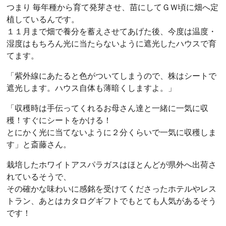
つまり 毎年種から育て発芽させ、苗にしてＧＷ頃に畑へ定
植しているんです。
１１月まで畑で養分を蓄えさせてあげた後、今度は温度・
湿度はもちろん光に当たらないように遮光したハウスで育
てます。
「紫外線にあたると色がついてしまうので、株はシートで
遮光します。ハウス自体も薄暗くしますよ。」
「収穫時は手伝ってくれるお母さん達と一緒に一気に収
穫！すぐにシートをかける！
とにかく光に当てないように２分くらいで一気に収穫しま
す」と斎藤さん。
栽培したホワイトアスパラガスはほとんどが県外へ出荷さ
れているそうで、
その確かな味わいに感銘を受けてくださったホテルやレス
トラン、あとはカタログギフトでもとても人気があるそう
です！