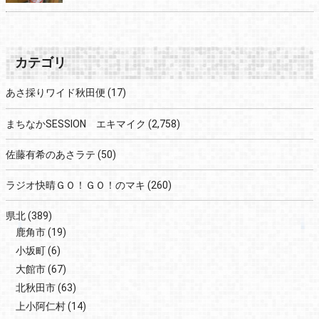
カテゴリ
あさ採りワイド秋田便
(17)
まちなかSESSION エキマイク
(2,758)
佐藤有希のあさラテ
(50)
ラジオ快晴ＧＯ！ＧＯ！のマキ
(260)
県北
(389)
鹿角市
(19)
小坂町
(6)
大館市
(67)
北秋田市
(63)
上小阿仁村
(14)