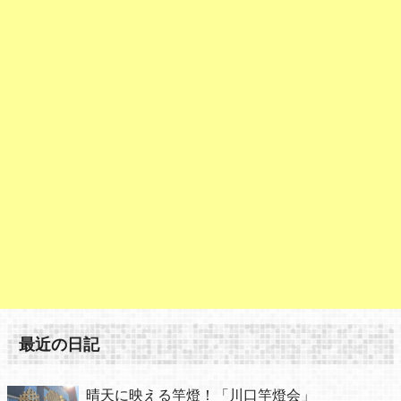
最近の日記
晴天に映える竿燈！「川口竿燈会」