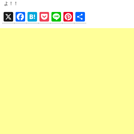
よ！！
X
F
H
P
Li
Pi
共
a
at
o
n
nt
有
ce
e
ck
e
er
b
n
et
es
o
a
t
o
k