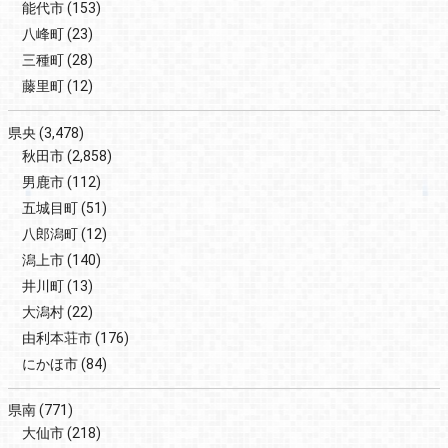
能代市
(153)
八峰町
(23)
三種町
(28)
藤里町
(12)
県央
(3,478)
秋田市
(2,858)
男鹿市
(112)
五城目町
(51)
八郎潟町
(12)
潟上市
(140)
井川町
(13)
大潟村
(22)
由利本荘市
(176)
にかほ市
(84)
県南
(771)
大仙市
(218)