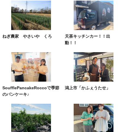
ねぎ農家 やさいや くろ
天茶キッチンカー！！出
動！！
SoufflePancakeRoccoで季節
潟上市「かふぇうたせ」
のパンケーキ♪