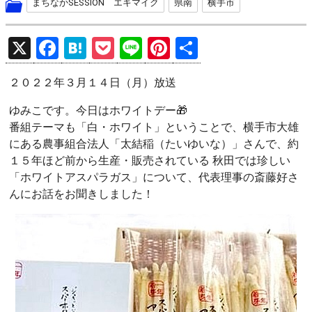
まちなかSESSION エキマイク
県南
横手市
X
F
H
P
Li
Pi
共
a
at
o
n
nt
有
２０２２年３月１４日（月）放送
ce
e
ck
e
er
b
n
et
es
ゆみこです。今日はホワイトデー🎁
番組テーマも「白・ホワイト」ということで、横手市大雄
o
a
t
にある農事組合法人「太結稲（たいゆいな）」さんで、約
o
１５年ほど前から生産・販売されている 秋田では珍しい
k
「ホワイトアスパラガス」について、代表理事の斎藤好さ
んにお話をお聞きしました！