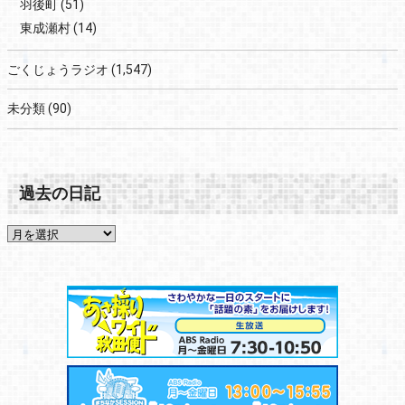
羽後町
(51)
東成瀬村
(14)
ごくじょうラジオ
(1,547)
未分類
(90)
過去の日記