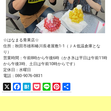
☆はなまる青果店☆
住所：秋田市雄和椿川長者屋敷1-1（ＪＡ低温倉庫とな
り）
営業時間：午前8時から午後6時（かき氷は平日は午前11時
から午後3時、土日は午前10時からです）
定休日：水曜日
電話：080-9076-0831
X
F
H
P
Li
Pi
共
a
at
o
n
nt
有
ce
e
ck
e
er
b
n
et
es