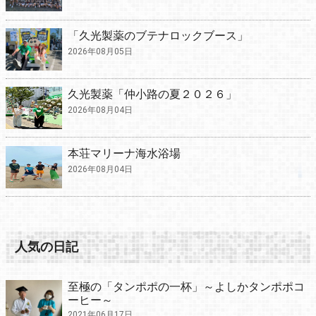
「久光製薬のブテナロックブース」
2026年08月05日
久光製薬「仲小路の夏２０２６」
2026年08月04日
本荘マリーナ海水浴場
2026年08月04日
人気の日記
至極の「タンポポの一杯」～よしかタンポポコ
ーヒー～
2021年06月17日