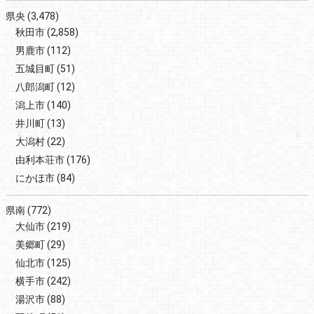
県央
(3,478)
秋田市
(2,858)
男鹿市
(112)
五城目町
(51)
八郎潟町
(12)
潟上市
(140)
井川町
(13)
大潟村
(22)
由利本荘市
(176)
にかほ市
(84)
県南
(772)
大仙市
(219)
美郷町
(29)
仙北市
(125)
横手市
(242)
湯沢市
(88)