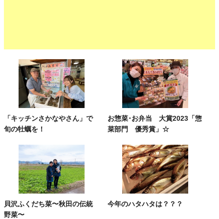
「キッチンさかなやさん」で
お惣菜･お弁当 大賞2023「惣
旬の牡蠣を！
菜部門 優秀賞」☆
貝沢ふくだち菜〜秋田の伝統
今年のハタハタは？？？
野菜〜