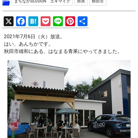
まちなかSESSION エキマイク
県央
秋田市
X
F
H
P
Li
Pi
共
a
at
o
n
nt
有
2021年7月6日（火）放送。
ce
e
ck
e
er
はい、あんちかです。
b
n
et
es
秋田市雄和にある、はなまる青果にやってきました。
o
a
t
o
k