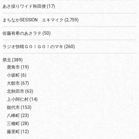
あさ採りワイド秋田便
(17)
まちなかSESSION エキマイク
(2,759)
佐藤有希のあさラテ
(50)
ラジオ快晴ＧＯ！ＧＯ！のマキ
(260)
県北
(389)
鹿角市
(19)
小坂町
(6)
大館市
(67)
北秋田市
(63)
上小阿仁村
(14)
能代市
(153)
八峰町
(23)
三種町
(28)
藤里町
(12)