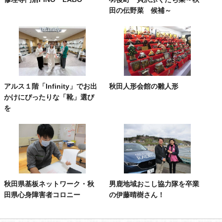
田の伝野菜 候補～
アルス１階「Infinity」でお出
秋田人形会館の雛人形
かけにぴったりな「靴」選び
を
秋田県基板ネットワーク・秋
男鹿地域おこし協力隊を卒業
田県心身障害者コロニー
の伊藤晴樹さん！