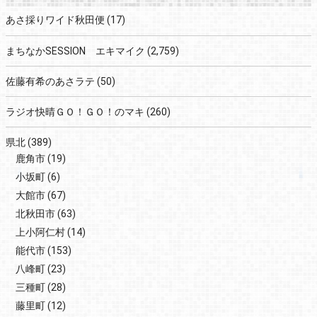
あさ採りワイド秋田便
(17)
まちなかSESSION エキマイク
(2,759)
佐藤有希のあさラテ
(50)
ラジオ快晴ＧＯ！ＧＯ！のマキ
(260)
県北
(389)
鹿角市
(19)
小坂町
(6)
大館市
(67)
北秋田市
(63)
上小阿仁村
(14)
能代市
(153)
八峰町
(23)
三種町
(28)
藤里町
(12)