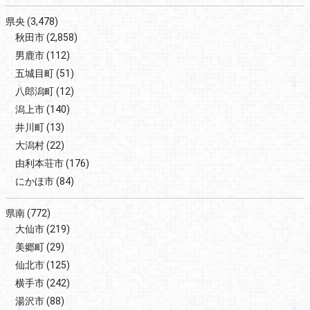
県央
(3,478)
秋田市
(2,858)
男鹿市
(112)
五城目町
(51)
八郎潟町
(12)
潟上市
(140)
井川町
(13)
大潟村
(22)
由利本荘市
(176)
にかほ市
(84)
県南
(772)
大仙市
(219)
美郷町
(29)
仙北市
(125)
横手市
(242)
湯沢市
(88)