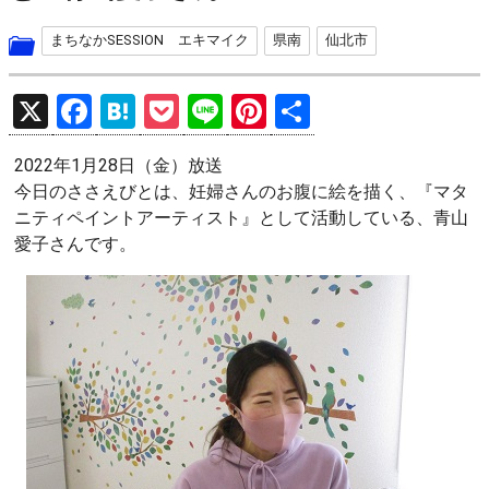
まちなかSESSION エキマイク
県南
仙北市
X
F
H
P
Li
Pi
共
a
at
o
n
nt
有
2022年1月28日（金）放送
ce
e
ck
e
er
今日のささえびとは、妊婦さんのお腹に絵を描く、『マタ
b
n
et
es
ニティペイントアーティスト』として活動している、青山
o
a
t
愛子さんです。
o
k