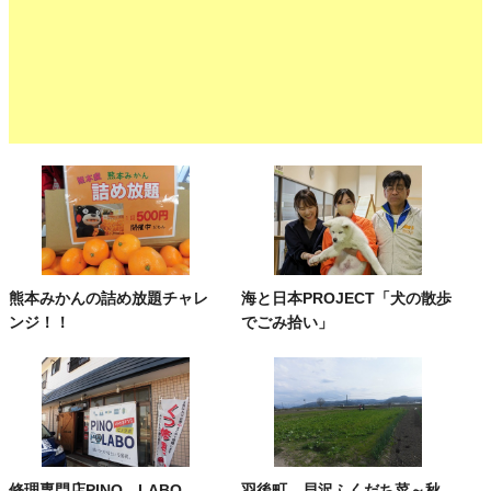
熊本みかんの詰め放題チャレ
海と日本PROJECT「犬の散歩
ンジ！！
でごみ拾い」
修理専門店PINO LABO
羽後町 貝沢ふくだち菜～秋