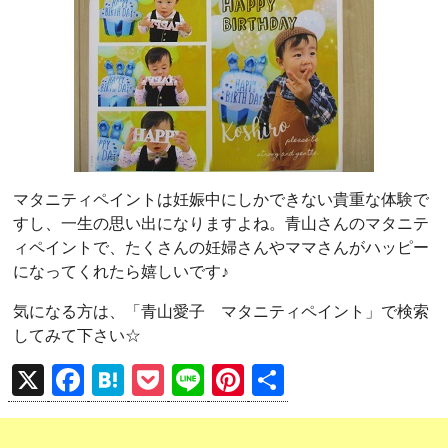
マタニティペイントは妊娠中にしかできない貴重な体験で
すし、一生の思い出になりますよね。青山さんのマタニテ
ィペイントで、たくさんの妊婦さんやママさんがハッピー
になってくれたら嬉しいです♪
気になる方は、「青山愛子 マタニティペイント」で検索
してみて下さい☆
X
F
H
P
Li
Pi
共
a
at
o
n
nt
有
ce
e
ck
e
er