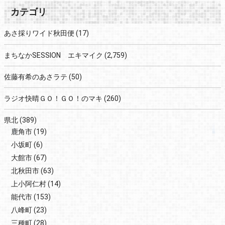
カテゴリ
あさ採りワイド秋田便
(17)
まちなかSESSION エキマイク
(2,759)
佐藤有希のあさラテ
(50)
ラジオ快晴ＧＯ！ＧＯ！のマキ
(260)
県北
(389)
鹿角市
(19)
小坂町
(6)
大館市
(67)
北秋田市
(63)
上小阿仁村
(14)
能代市
(153)
八峰町
(23)
三種町
(28)