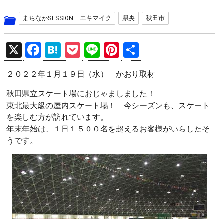
まちなかSESSION エキマイク
県央
秋田市
X
F
H
P
Li
Pi
共
a
at
o
n
nt
有
２０２２年１月１９日（水） かおり取材
ce
e
ck
e
er
b
n
et
es
秋田県立スケート場におじゃましました！
東北最大級の屋内スケート場！ 今シーズンも、スケート
o
a
t
を楽しむ方が訪れています。
o
年末年始は、１日１５００名を超えるお客様がいらしたそ
k
うです。