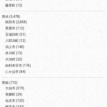
藤里町
(12)
県央
(3,478)
秋田市
(2,858)
男鹿市
(112)
五城目町
(51)
八郎潟町
(12)
潟上市
(140)
井川町
(13)
大潟村
(22)
由利本荘市
(176)
にかほ市
(84)
県南
(772)
大仙市
(219)
美郷町
(29)
仙北市
(125)
横手市
(242)