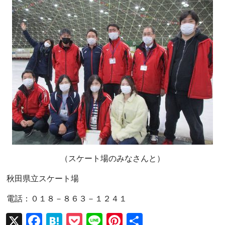
（スケート場のみなさんと）
秋田県立スケート場
電話：０１８－８６３－１２４１
X
F
H
P
Li
Pi
共