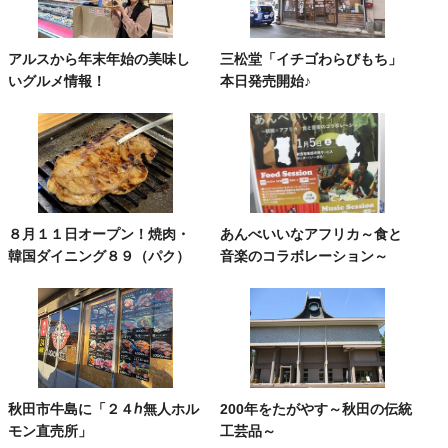
アルスから年末年始の美味し
三松堂「イチゴわらびもち」
いグルメ情報！
本日発売開始♪
８月１１日オープン！焼肉・
あんべいいなアフリカ～食と
韓国ダイニング８９（パク）
音楽のコラボレーション～
秋田市牛島に「２４ℎ無人ホル
200年をたがやす～秋田の伝統
モン直売所」
工芸品～