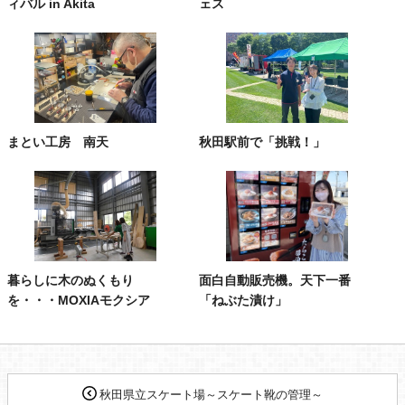
ィバル in Akita
ェス
まとい工房 南天
秋田駅前で「挑戦！」
暮らしに木のぬくもり
面白自動販売機。天下一番
を・・・MOXIAモクシア
「ねぶた漬け」
秋田県立スケート場～スケート靴の管理～