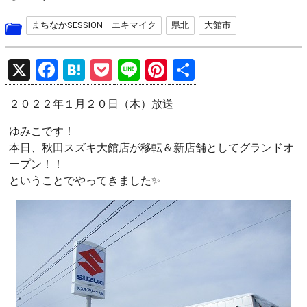
まちなかSESSION エキマイク
県北
大館市
X
F
H
P
Li
Pi
共
a
at
o
n
nt
有
２０２２年１月２０日（木）放送
ce
e
ck
e
er
b
n
et
es
ゆみこです！
本日、秋田スズキ大館店が移転＆新店舗としてグランドオ
o
a
t
ープン！！
o
ということでやってきました✨
k