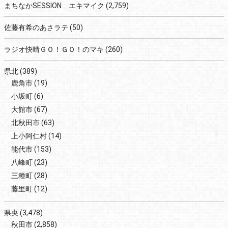
まちなかSESSION エキマイク
(2,759)
佐藤有希のあさラテ
(50)
ラジオ快晴ＧＯ！ＧＯ！のマキ
(260)
県北
(389)
鹿角市
(19)
小坂町
(6)
大館市
(67)
北秋田市
(63)
上小阿仁村
(14)
能代市
(153)
八峰町
(23)
三種町
(28)
藤里町
(12)
県央
(3,478)
秋田市
(2,858)