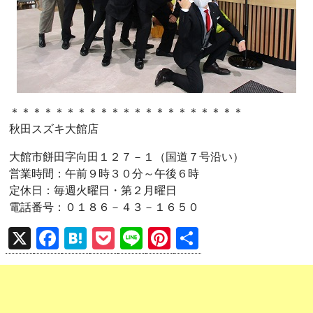
＊＊＊＊＊＊＊＊＊＊＊＊＊＊＊＊＊＊＊＊＊
秋田スズキ大館店
大館市餅田字向田１２７－１（国道７号沿い）
営業時間：午前９時３０分～午後６時
定休日：毎週火曜日・第２月曜日
電話番号：０１８６－４３－１６５０
X
F
H
P
Li
Pi
共
a
at
o
n
nt
有
ce
e
ck
e
er
b
n
et
es