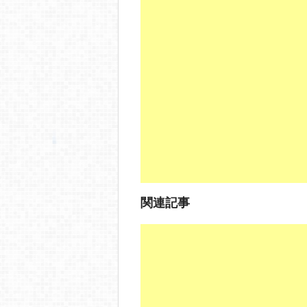
c
e
ck
e
e
n
et
b
a
o
o
k
関連記事