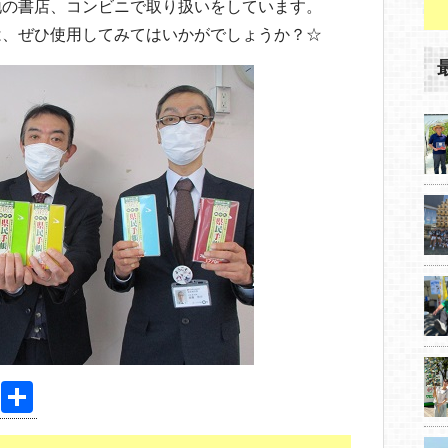
地の書店、コンビニで取り扱いをしています。
は、ぜひ使用してみてはいかがでしょうか？☆
Pi
共
nt
有