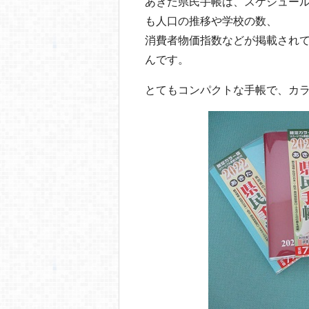
o
あきた県民手帳は、スケジュー
も人口の推移や学校の数、
o
消費者物価指数などが掲載され
k
んです。
とてもコンパクトな手帳で、カラ