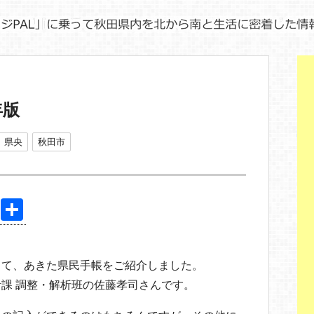
年版
県央
秋田市
Pi
共
nt
有
er
して、あきた県民手帳をご紹介しました。
e
課 調整・解析班の佐藤孝司さんです。
st