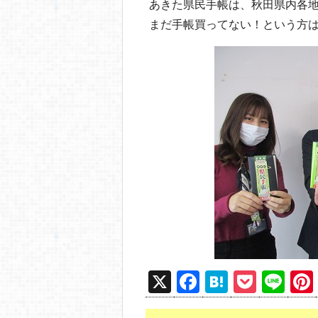
あきた県民手帳は、秋田県内各
まだ手帳買ってない！という方
X
F
H
P
Li
a
at
o
n