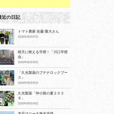
最近の日記
トマト農家 佐藤 隆大さん
2026年08月07日
晴天に映える竿燈！「川口竿燈
会」
2026年08月05日
「久光製薬のブテナロックブー
ス」
2026年08月05日
久光製薬「仲小路の夏２０２
６」
2026年08月04日
本荘マリーナ海水浴場