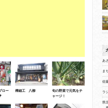
あ
まち
佐
ブロー
樺細工 八柳
旬の野菜で元気をチ
ラ

ャージ！
県