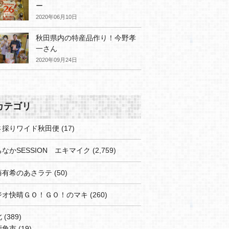
ー
2020年06月10日
秋田県内の特産品作り！今野孝
一さん
2020年09月24日
カテゴリ
さ採りワイド秋田便
(17)
なかSESSION エキマイク
(2,759)
藤有希のあさラテ
(50)
ジオ快晴ＧＯ！ＧＯ！のマキ
(260)
北
(389)
鹿角市
(19)