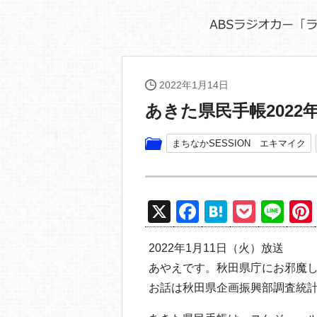
2022年1月14日
あきた県民手帳2022
まちなかSESSION エキマイク
X
F
H
P
Li
a
at
o
n
2022年1月11日（火）放送
c
e
ck
e
あやえです。秋田県庁にお邪魔
e
n
et
お話は秋田県企画振興部調査統計
b
a