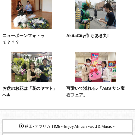
ニューボーンフォトっ
AkitaCity侍 ちあき丸!
て？？？
お盆のお花は「花のヤマト」
可愛いで溢れる♪「ABS サン宝
へ❀
石フェア」
秋田×アフリカ TIME～Enjoy African Food & Music～