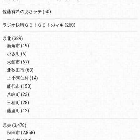
佐藤有希のあさラテ
(50)
ラジオ快晴ＧＯ！ＧＯ！のマキ
(260)
県北
(389)
鹿角市
(19)
小坂町
(6)
大館市
(67)
北秋田市
(63)
上小阿仁村
(14)
能代市
(153)
八峰町
(23)
三種町
(28)
藤里町
(12)
県央
(3,478)
秋田市
(2,858)