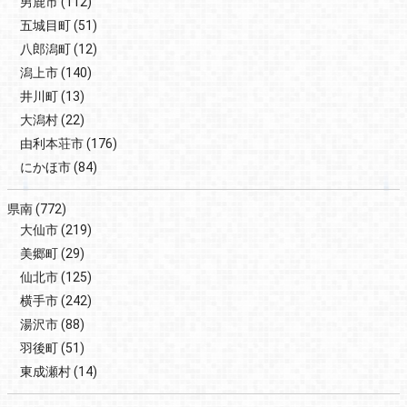
男鹿市
(112)
五城目町
(51)
八郎潟町
(12)
潟上市
(140)
井川町
(13)
大潟村
(22)
由利本荘市
(176)
にかほ市
(84)
県南
(772)
大仙市
(219)
美郷町
(29)
仙北市
(125)
横手市
(242)
湯沢市
(88)
羽後町
(51)
東成瀬村
(14)