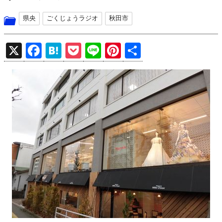
県央
ごくじょうラジオ
秋田市
X
F
H
P
Li
Pi
共
a
at
o
n
nt
有
ce
e
ck
e
er
b
n
et
es
o
a
t
o
k