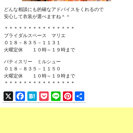
どんな相談にも的確なアドバイスをくれるので
安心して衣装が選べますね＾＾
＊＊＊＊＊＊＊＊＊＊＊＊＊＊＊
ブライダルスペース マリエ
０１８－８３５－１１３１
火曜定休 １０時～１９時まで
パティスリー ミルシュー
０１８－８３５－１１５０
火曜定休 １０時～１９時まで
＊＊＊＊＊＊＊＊＊＊＊＊＊＊＊
X
F
H
P
Li
Pi
共
a
at
o
n
nt
有
ce
e
ck
e
er
b
n
et
es