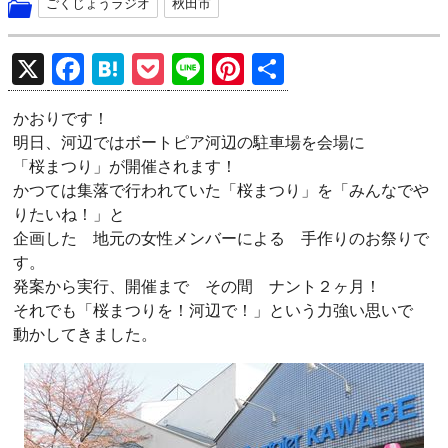
ごくじょうラジオ
秋田市
X
F
H
P
Li
Pi
共
a
at
o
n
nt
有
かおりです！
ce
e
ck
e
er
明日、河辺ではボートピア河辺の駐車場を会場に
b
n
et
es
「桜まつり」が開催されます！
o
a
t
かつては集落で行われていた「桜まつり」を「みんなでや
りたいね！」と
o
企画した 地元の女性メンバーによる 手作りのお祭りで
k
す。
発案から実行、開催まで その間 ナント２ヶ月！
それでも「桜まつりを！河辺で！」という力強い思いで
動かしてきました。