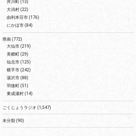
井川町
(13)
大潟村
(22)
由利本荘市
(176)
にかほ市
(84)
県南
(772)
大仙市
(219)
美郷町
(29)
仙北市
(125)
横手市
(242)
湯沢市
(88)
羽後町
(51)
東成瀬村
(14)
ごくじょうラジオ
(1,547)
未分類
(90)