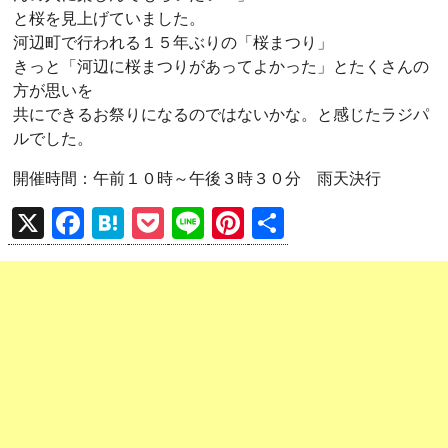
と桜を見上げていました。
河辺町で行われる１５年ぶりの「桜まつり」
きっと「河辺に桜まつりがあってよかった」とたくさんの
方が思いを
共にできるお祭りになるのではないかな。と感じたラジパ
ルでした。
開催時間：午前１０時～午後３時３０分 雨天決行
X
F
H
P
Li
Pi
共
a
at
o
n
nt
有
ce
e
ck
e
er
b
n
et
es
o
a
t
o
k