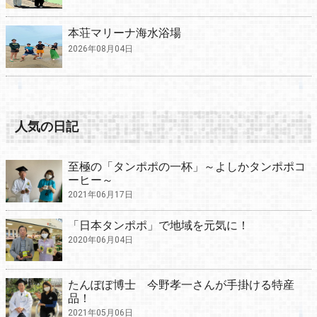
本荘マリーナ海水浴場
2026年08月04日
人気の日記
至極の「タンポポの一杯」～よしかタンポポコ
ーヒー～
2021年06月17日
「日本タンポポ」で地域を元気に！
2020年06月04日
たんぽぽ博士 今野孝一さんが手掛ける特産
品！
2021年05月06日