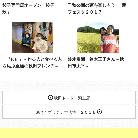
餃子専門店オープン「餃子
千秋公園の蓮を楽しもう♪「蓮
玖」
フェスタ２０１７」
「Ichi」～作る人と食べる人
鈴木農園 鈴木正子さん～秋
を結ぶ至極の秋田フレンチ～
田市太平～
秋田トヨタ 潟上店
あきたプラチナ世代博 ２０１８