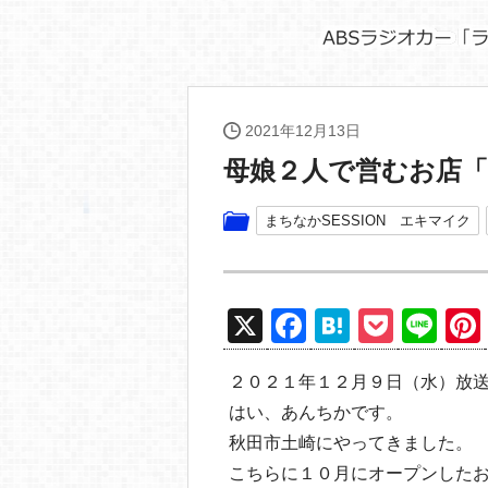
2021年12月13日
母娘２人で営むお店
まちなかSESSION エキマイク
X
F
H
P
Li
a
at
o
n
２０２１年１２月９日（水）放
c
e
ck
e
はい、あんちかです。
e
n
et
秋田市土崎にやってきました。
b
a
こちらに１０月にオープンした