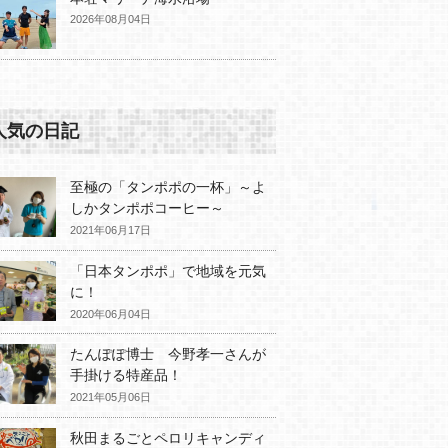
2026年08月04日
人気の日記
至極の「タンポポの一杯」～よ
しかタンポポコーヒー～
2021年06月17日
「日本タンポポ」で地域を元気
に！
2020年06月04日
たんぽぽ博士 今野孝一さんが
手掛ける特産品！
2021年05月06日
秋田まるごとペロリキャンディ