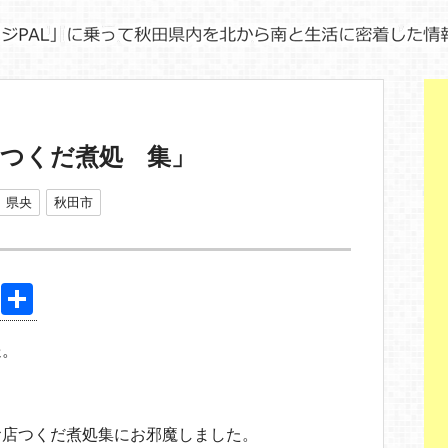
「つくだ煮処 集」
県央
秋田市
Pi
共
nt
有
送。
er
e
st
お店つくだ煮処集にお邪魔しました。