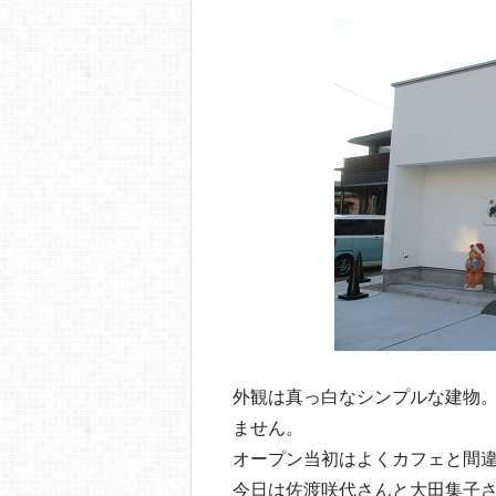
o
o
k
外観は真っ白なシンプルな建物
ません。
オープン当初はよくカフェと間違
今日は佐渡咲代さんと大田集子