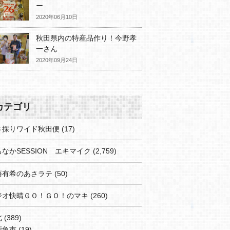
ー
2020年06月10日
秋田県内の特産品作り！今野孝
一さん
2020年09月24日
カテゴリ
さ採りワイド秋田便
(17)
なかSESSION エキマイク
(2,759)
藤有希のあさラテ
(50)
ジオ快晴ＧＯ！ＧＯ！のマキ
(260)
北
(389)
鹿角市
(19)