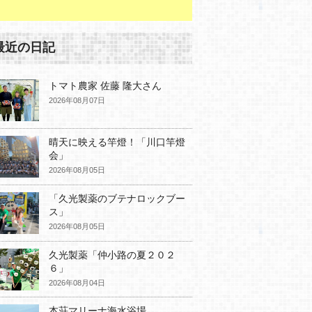
最近の日記
トマト農家 佐藤 隆大さん
2026年08月07日
晴天に映える竿燈！「川口竿燈
会」
2026年08月05日
「久光製薬のブテナロックブー
ス」
2026年08月05日
久光製薬「仲小路の夏２０２
６」
2026年08月04日
本荘マリーナ海水浴場