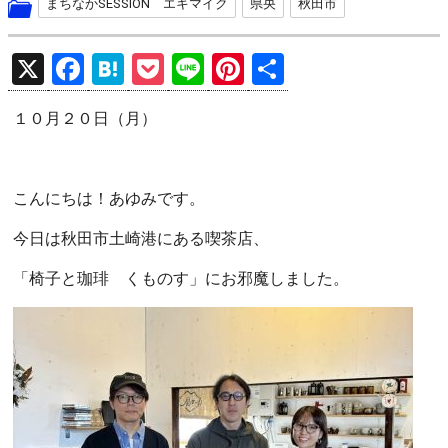
まちなかSESSION エキマイク
県央
秋田市
X
F
H
P
Li
Pi
共
a
at
o
n
nt
有
１０月２０日（月）
ce
e
ck
e
er
b
n
et
es
o
a
t
こんにちは！あゆみです。
o
今日は秋田市土崎港にある喫茶店、
k
「椅子と珈琲 くものす」にお邪魔しました。