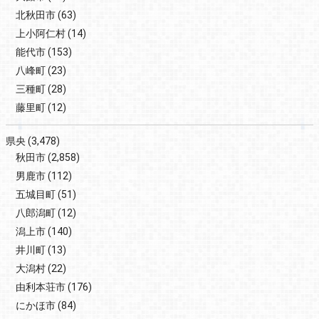
北秋田市
(63)
上小阿仁村
(14)
能代市
(153)
八峰町
(23)
三種町
(28)
藤里町
(12)
県央
(3,478)
秋田市
(2,858)
男鹿市
(112)
五城目町
(51)
八郎潟町
(12)
潟上市
(140)
井川町
(13)
大潟村
(22)
由利本荘市
(176)
にかほ市
(84)