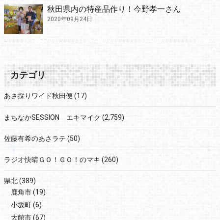
秋田県内の特産品作り！今野孝一さん
2020年09月24日
カテゴリ
あさ採りワイド秋田便
(17)
まちなかSESSION エキマイク
(2,759)
佐藤有希のあさラテ
(50)
ラジオ快晴ＧＯ！ＧＯ！のマキ
(260)
県北
(389)
鹿角市
(19)
小坂町
(6)
大館市
(67)