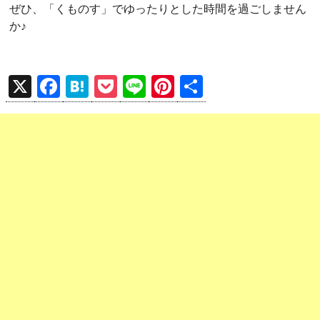
ぜひ、「くものす」でゆったりとした時間を過ごしません
か♪
X
F
H
P
Li
Pi
共
a
at
o
n
nt
有
ce
e
ck
e
er
b
n
et
es
o
a
t
o
k