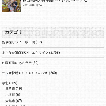
秋田県内の特産品作り！今野孝一さん
2020年09月24日
カテゴリ
あさ採りワイド秋田便
(17)
まちなかSESSION エキマイク
(2,758)
佐藤有希のあさラテ
(50)
ラジオ快晴ＧＯ！ＧＯ！のマキ
(260)
県北
(389)
鹿角市
(19)
小坂町
(6)
大館市
(67)