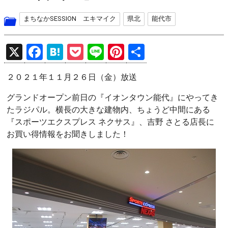
まちなかSESSION エキマイク
県北
能代市
X
F
H
P
Li
Pi
共
a
at
o
n
nt
有
２０２１年１１月２６日（金）放送
ce
e
ck
e
er
b
n
et
es
グランドオープン前日の『イオンタウン能代』にやってき
たラジパル。横長の大きな建物内、ちょうど中間にある
o
a
t
『スポーツエクスプレス ネクサス』、吉野 さとる店長に
o
お買い得情報をお聞きしました！
k