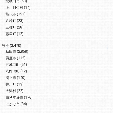
北秋田市
(63)
上小阿仁村
(14)
能代市
(153)
八峰町
(23)
三種町
(28)
藤里町
(12)
県央
(3,478)
秋田市
(2,858)
男鹿市
(112)
五城目町
(51)
八郎潟町
(12)
潟上市
(140)
井川町
(13)
大潟村
(22)
由利本荘市
(176)
にかほ市
(84)