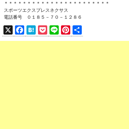
＊＊＊＊＊＊＊＊＊＊＊＊＊＊＊＊＊＊＊＊＊＊＊
スポーツエクスプレスネクサス
電話番号 ０１８５－７０－１２８６
X
F
H
P
Li
Pi
共
a
at
o
n
nt
有
ce
e
ck
e
er
b
n
et
es
o
a
t
o
k