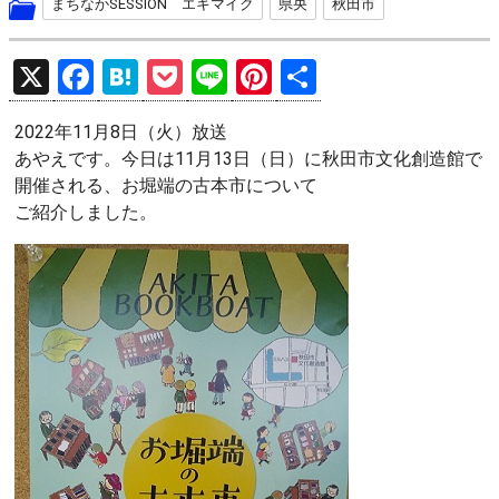
まちなかSESSION エキマイク
県央
秋田市
X
F
H
P
Li
Pi
共
a
at
o
n
nt
有
2022年11月8日（火）放送
ce
e
ck
e
er
あやえです。今日は11月13日（日）に秋田市文化創造館で
b
n
et
es
開催される、お堀端の古本市について
o
a
t
ご紹介しました。
o
k