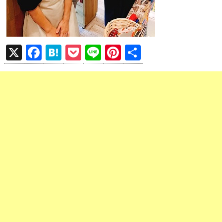
X
F
H
P
Li
Pi
共
a
at
o
n
nt
有
ce
e
ck
e
er
b
n
et
es
o
a
t
o
k