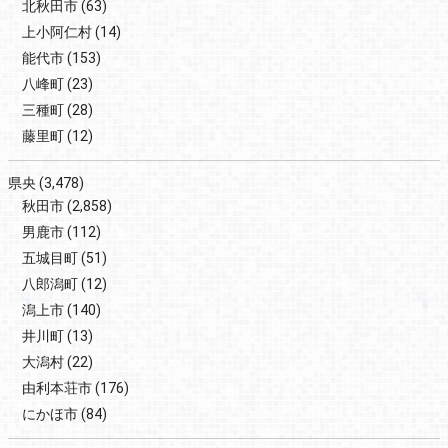
北秋田市
(63)
上小阿仁村
(14)
能代市
(153)
八峰町
(23)
三種町
(28)
藤里町
(12)
県央
(3,478)
秋田市
(2,858)
男鹿市
(112)
五城目町
(51)
八郎潟町
(12)
潟上市
(140)
井川町
(13)
大潟村
(22)
由利本荘市
(176)
にかほ市
(84)