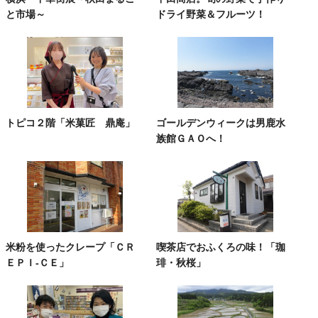
と市場～
ドライ野菜＆フルーツ！
トピコ２階「米菓匠 鼎庵」
ゴールデンウィークは男鹿水
族館ＧＡＯへ！
米粉を使ったクレープ「ＣＲ
喫茶店でおふくろの味！「珈
ＥＰＩ‐ＣＥ」
琲・秋桜」