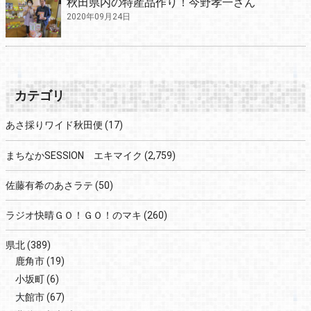
秋田県内の特産品作り！今野孝一さん
2020年09月24日
カテゴリ
あさ採りワイド秋田便
(17)
まちなかSESSION エキマイク
(2,759)
佐藤有希のあさラテ
(50)
ラジオ快晴ＧＯ！ＧＯ！のマキ
(260)
県北
(389)
鹿角市
(19)
小坂町
(6)
大館市
(67)