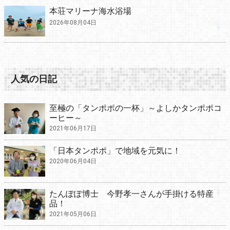
本荘マリーナ海水浴場
2026年08月04日
人気の日記
至極の「タンポポの一杯」～よしかタンポポコ
ーヒー～
2021年06月17日
「日本タンポポ」で地域を元気に！
2020年06月04日
たんぽぽ博士 今野孝一さんが手掛ける特産
品！
2021年05月06日