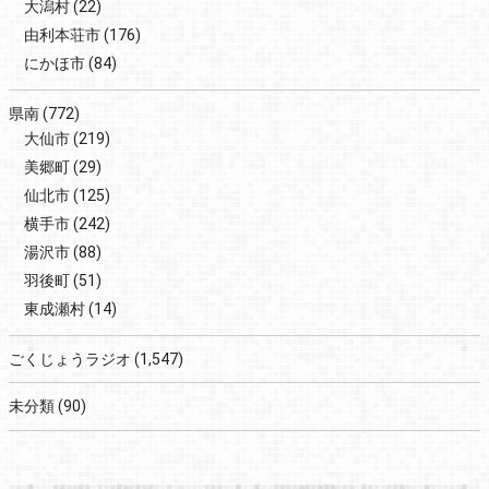
大潟村
(22)
由利本荘市
(176)
にかほ市
(84)
県南
(772)
大仙市
(219)
美郷町
(29)
仙北市
(125)
横手市
(242)
湯沢市
(88)
羽後町
(51)
東成瀬村
(14)
ごくじょうラジオ
(1,547)
未分類
(90)