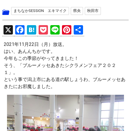
まちなかSESSION エキマイク
県央
秋田市
X
F
H
P
Li
Pi
共
a
at
o
n
nt
有
2021年11月22日（月）放送。
ce
e
ck
e
er
はい、あんんちかです。
b
n
et
es
今年もこの季節がやってきました！
o
a
t
そう、「ブルーメッセあきたシクラメンフェア２０２
１」。
o
という事で潟上市にある道の駅しょうわ、ブルーメッセあ
k
きたにお邪魔しました。