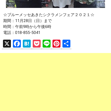
☆ブルーメッセあきたシクラメンフェア２０２１☆
期間：11月28日（日）まで
時間：午前9時から午後6時
電話：018-855-5041
X
F
H
P
Li
Pi
共
a
at
o
n
nt
有
ce
e
ck
e
er
b
n
et
es
o
a
t
o
k