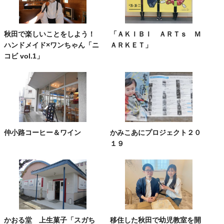
秋田で楽しいことをしよう！
「ＡＫＩＢＩ ＡＲＴｓ Ｍ
ハンドメイド×ワンちゃん「ニ
ＡＲＫＥＴ」
コビ vol.1」
仲小路コーヒー＆ワイン
かみこあにプロジェクト２０
１９
かおる堂 上生菓子「スガち
移住した秋田で幼児教室を開