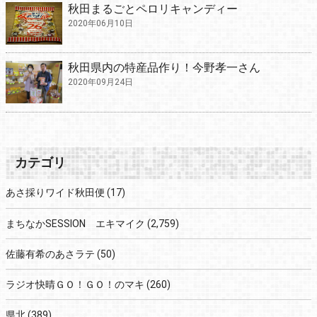
秋田まるごとペロリキャンディー
2020年06月10日
秋田県内の特産品作り！今野孝一さん
2020年09月24日
カテゴリ
あさ採りワイド秋田便
(17)
まちなかSESSION エキマイク
(2,759)
佐藤有希のあさラテ
(50)
ラジオ快晴ＧＯ！ＧＯ！のマキ
(260)
県北
(389)