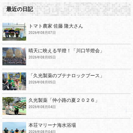
最近の日記
トマト農家 佐藤 隆大さん
2026年08月07日
晴天に映える竿燈！「川口竿燈会」
2026年08月05日
「久光製薬のブテナロックブース」
2026年08月05日
久光製薬「仲小路の夏２０２６」
2026年08月04日
本荘マリーナ海水浴場
2026年08月04日