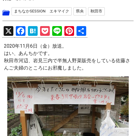
まちなかSESSION エキマイク
県央
秋田市
X
F
H
P
Li
Pi
共
a
at
o
n
nt
有
2020年11月6日（金）放送。
ce
e
ck
e
er
はい、あんちかです。
b
n
et
es
秋田市河辺、岩見三内で半無人野菜販売をしている佐藤さ
o
a
t
んご夫婦のところにお邪魔しました。
o
k