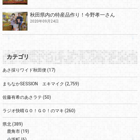
秋田県内の特産品作り！今野孝一さん
2020年09月24日
カテゴリ
あさ採りワイド秋田便
(17)
まちなかSESSION エキマイク
(2,759)
佐藤有希のあさラテ
(50)
ラジオ快晴ＧＯ！ＧＯ！のマキ
(260)
県北
(389)
鹿角市
(19)
小坂町
(6)