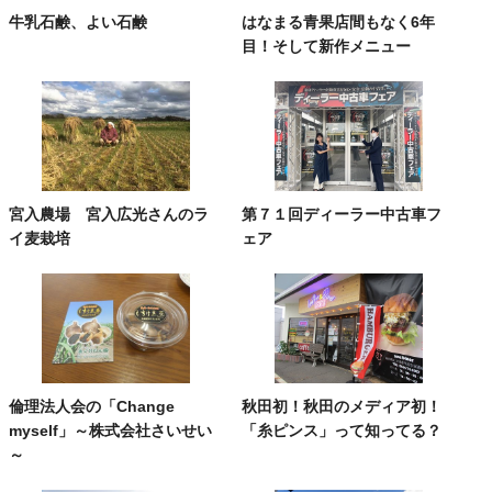
牛乳石鹸、よい石鹸
はなまる青果店間もなく6年
目！そして新作メニュー
宮入農場 宮入広光さんのラ
第７１回ディーラー中古車フ
イ麦栽培
ェア
倫理法人会の「Change
秋田初！秋田のメディア初！
myself」～株式会社さいせい
「糸ピンス」って知ってる？
～