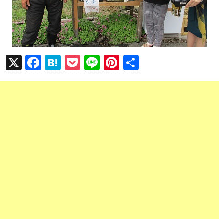
X
F
H
P
Li
Pi
共
a
at
o
n
nt
有
ce
e
ck
e
er
b
n
et
es
o
a
t
o
k