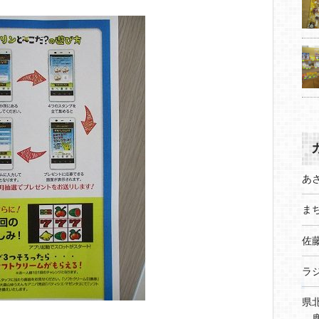
あ
まち
佐
ラ
県