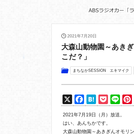
2021年7月20日
大森山動物園～あき
こだ？」
まちなかSESSION エキマイク
X
F
H
P
Li
a
at
o
n
2021年7月19日（月）放送。
c
e
ck
e
はい、あんちかです。
e
n
et
大森山動物園～あきぎんオモリ