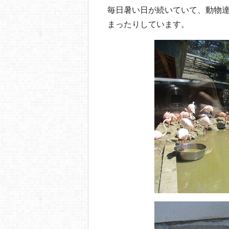
b
a
毎日暑い日が続いていて、動物
o
まったりしています。
o
k