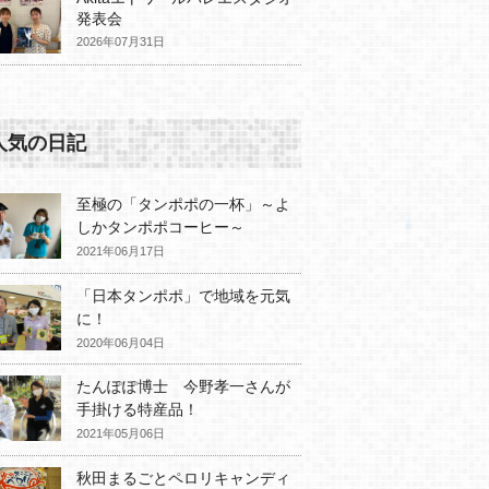
発表会
2026年07月31日
人気の日記
至極の「タンポポの一杯」～よ
しかタンポポコーヒー～
2021年06月17日
「日本タンポポ」で地域を元気
に！
2020年06月04日
たんぽぽ博士 今野孝一さんが
手掛ける特産品！
2021年05月06日
秋田まるごとペロリキャンディ