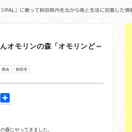
ぎんオモリンの森「オモリンど～
県央
秋田市
Pi
共
nt
有
er
e
ンの森にやってきました。