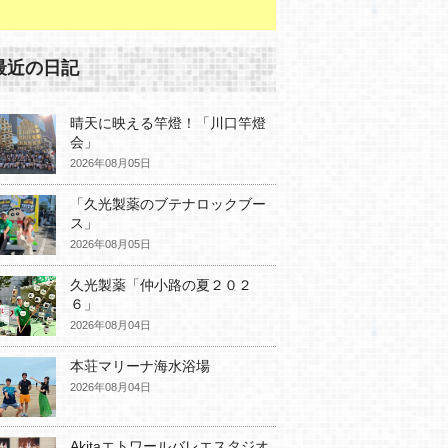
最近の日記
晴天に映える竿燈！「川口竿燈
会」
2026年08月05日
「久光製薬のブテナロックブー
ス」
2026年08月05日
久光製薬「仲小路の夏２０２
６」
2026年08月04日
本荘マリーナ海水浴場
2026年08月04日
Akitaエトワールバレエスタジオ