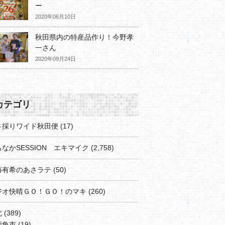
ー
2020年06月10日
秋田県内の特産品作り！今野孝
一さん
2020年09月24日
カテゴリ
さ採りワイド秋田便
(17)
なかSESSION エキマイク
(2,758)
藤有希のあさラテ
(50)
ジオ快晴ＧＯ！ＧＯ！のマキ
(260)
北
(389)
鹿角市
(19)