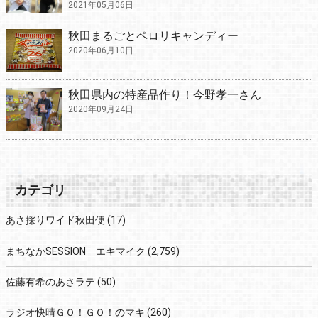
2021年05月06日
秋田まるごとペロリキャンディー
2020年06月10日
秋田県内の特産品作り！今野孝一さん
2020年09月24日
カテゴリ
あさ採りワイド秋田便
(17)
まちなかSESSION エキマイク
(2,759)
佐藤有希のあさラテ
(50)
ラジオ快晴ＧＯ！ＧＯ！のマキ
(260)