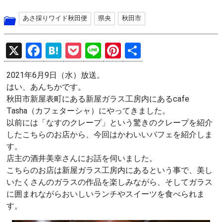
あさ採りワイド秋田便
県央
秋田市
X
F
H
P
Li
Pi
共
a
at
o
n
nt
有
2021年6月9日（水）放送。
ce
e
ck
e
er
はい、あんちかです。
b
n
et
es
秋田市新屋表町にある新屋ガラス工房内にあるcafe
o
a
t
Tasha（カフェターシャ）にやってきました。
以前には「なすのクレープ」という驚きのクレープを紹介
o
したこちらのお店から、今回はかわいいパフェを紹介しま
k
す。
店主の酒井美幸さんにお話を伺いました。
こちらのお店は新屋ガラス工房内にあるという事で、美し
いたくさんのガラスの作品を楽しみながら、そしてガラス
に囲まれながらおいしいランチやスイーツを食べられま
す。