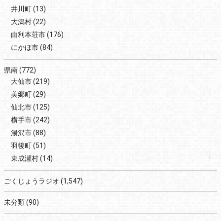
井川町
(13)
大潟村
(22)
由利本荘市
(176)
にかほ市
(84)
県南
(772)
大仙市
(219)
美郷町
(29)
仙北市
(125)
横手市
(242)
湯沢市
(88)
羽後町
(51)
東成瀬村
(14)
ごくじょうラジオ
(1,547)
未分類
(90)