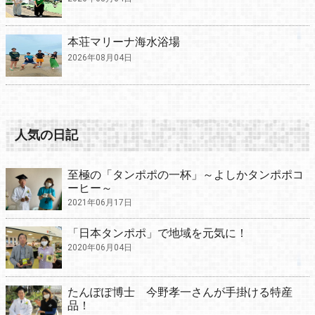
本荘マリーナ海水浴場
2026年08月04日
人気の日記
至極の「タンポポの一杯」～よしかタンポポコ
ーヒー～
2021年06月17日
「日本タンポポ」で地域を元気に！
2020年06月04日
たんぽぽ博士 今野孝一さんが手掛ける特産
品！