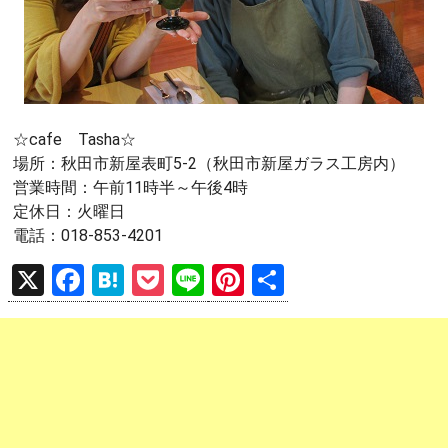
☆cafe Tasha☆
場所：秋田市新屋表町5-2（秋田市新屋ガラス工房内）
営業時間：午前11時半～午後4時
定休日：火曜日
電話：018-853-4201
X
F
H
P
Li
Pi
共
a
at
o
n
nt
有
ce
e
ck
e
er
b
n
et
es
o
a
t
o