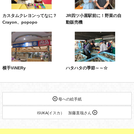
カスタムクレヨンってなに？
JR四ツ小屋駅前に！野菜の自
Crayon、popopo
動販売機
横手ViNERy
ハタハタの季節～～☆
母への絵手紙
ISUKA(イスカ） 加藤直哉さん