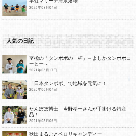
本荘マリーナ海水浴場
2026年08月04日
人気の日記
至極の「タンポポの一杯」～よしかタンポポコ
ーヒー～
2021年06月17日
「日本タンポポ」で地域を元気に！
2020年06月04日
たんぽぽ博士 今野孝一さんが手掛ける特産
品！
2021年05月06日
秋田まるごとペロリキャンディー