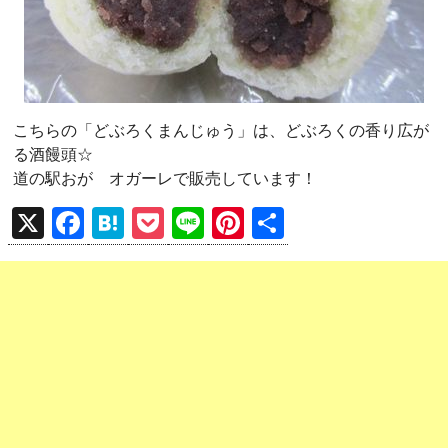
こちらの「どぶろくまんじゅう」は、どぶろくの香り広が
る酒饅頭☆
道の駅おが オガーレで販売しています！
X
F
H
P
Li
Pi
共
a
at
o
n
nt
有
ce
e
ck
e
er
b
n
et
es
o
a
t
o
k