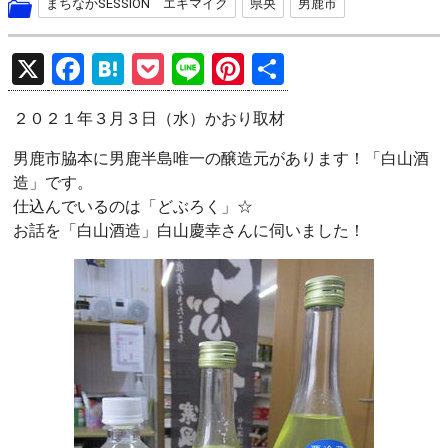
まちなかSESSION エキマイク
県央
男鹿市
X
F
H
P
Li
Pi
共
a
at
o
n
nt
有
２０２１年３月３日（水）かおり取材
ce
e
ck
e
er
b
n
et
es
男鹿市脇本に男鹿半島唯一の醸造元があります！「白山酒
造」です。
o
a
t
仕込んでいるのは「どぶろく」☆
o
お話を「白山酒造」白山慶幸さんに伺いました！
k