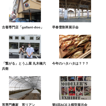
古着専門店「gallant-doo」
早春雪割草展示会
「繋がる」とうふ屋 丸木橋六
今年のハタハタは？？？
兵衛
苔専門農家 苔リアン
第5回ACE３模型展示会