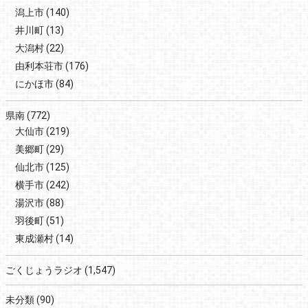
潟上市
(140)
井川町
(13)
大潟村
(22)
由利本荘市
(176)
にかほ市
(84)
県南
(772)
大仙市
(219)
美郷町
(29)
仙北市
(125)
横手市
(242)
湯沢市
(88)
羽後町
(51)
東成瀬村
(14)
ごくじょうラジオ
(1,547)
未分類
(90)