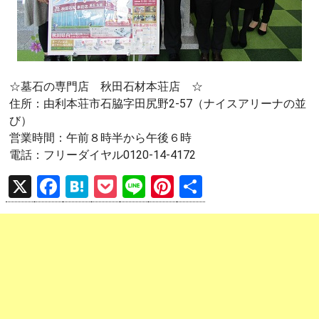
☆墓石の専門店 秋田石材本荘店 ☆
住所：由利本荘市石脇字田尻野2-57（ナイスアリーナの並
び）
営業時間：午前８時半から午後６時
電話：フリーダイヤル0120-14-4172
X
F
H
P
Li
Pi
共
a
at
o
n
nt
有
ce
e
ck
e
er
b
n
et
es
o
a
t
o