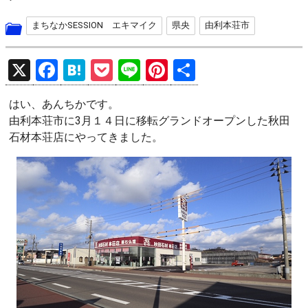
まちなかSESSION エキマイク
県央
由利本荘市
X
F
H
P
Li
Pi
共
a
at
o
n
nt
有
はい、あんちかです。
ce
e
ck
e
er
由利本荘市に3月１４日に移転グランドオープンした秋田
b
n
et
es
石材本荘店にやってきました。
o
a
t
o
k