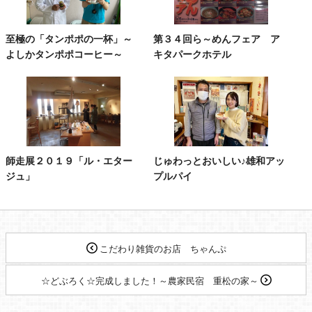
至極の「タンポポの一杯」～
第３４回ら～めんフェア ア
よしかタンポポコーヒー～
キタパークホテル
師走展２０１９「ル・エター
じゅわっとおいしい♪雄和アッ
ジュ」
プルパイ
こだわり雑貨のお店 ちゃんぷ
☆どぶろく☆完成しました！～農家民宿 重松の家～