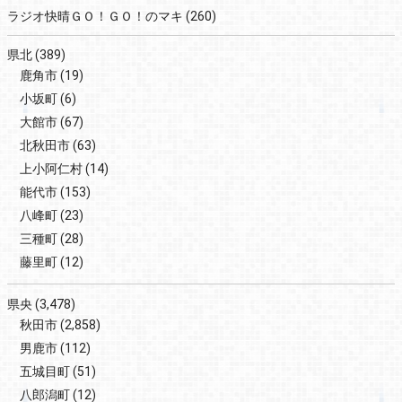
ラジオ快晴ＧＯ！ＧＯ！のマキ
(260)
県北
(389)
鹿角市
(19)
小坂町
(6)
大館市
(67)
北秋田市
(63)
上小阿仁村
(14)
能代市
(153)
八峰町
(23)
三種町
(28)
藤里町
(12)
県央
(3,478)
秋田市
(2,858)
男鹿市
(112)
五城目町
(51)
八郎潟町
(12)