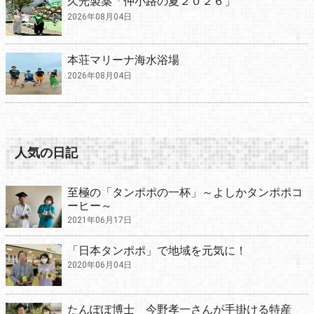
久光製薬「仲小路の夏２０２６」
2026年08月04日
本荘マリーナ海水浴場
2026年08月04日
人気の日記
至極の「タンポポの一杯」～よしかタンポポコ
ーヒー～
2021年06月17日
「日本タンポポ」で地域を元気に！
2020年06月04日
たんぽぽ博士 今野孝一さんが手掛ける特産