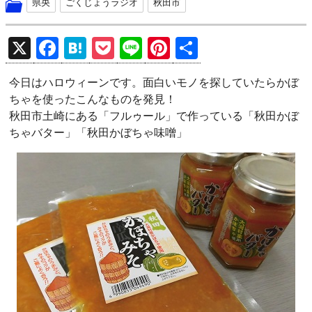
県央
ごくじょうラジオ
秋田市
X
F
H
P
Li
Pi
共
a
at
o
n
nt
有
今日はハロウィーンです。面白いモノを探していたらかぼ
ce
e
ck
e
er
ちゃを使ったこんなものを発見！
b
n
et
es
秋田市土崎にある「フルゥール」で作っている「秋田かぼ
o
a
t
ちゃバター」「秋田かぼちゃ味噌」
o
k