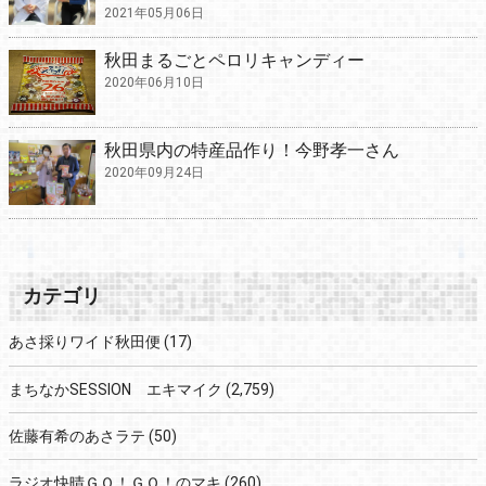
2021年05月06日
秋田まるごとペロリキャンディー
2020年06月10日
秋田県内の特産品作り！今野孝一さん
2020年09月24日
カテゴリ
あさ採りワイド秋田便
(17)
まちなかSESSION エキマイク
(2,759)
佐藤有希のあさラテ
(50)
ラジオ快晴ＧＯ！ＧＯ！のマキ
(260)