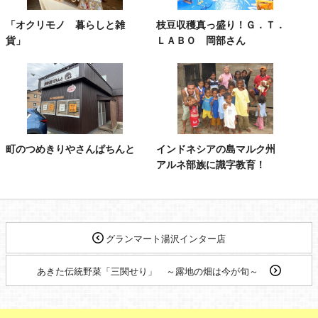
「オクリモノ 暮らしと雑
枝豆収穫真っ盛り！Ｇ．Ｔ．
貨」
ＬＡＢＯ 岡部さん
町のつめきりやさんぱちんと
インドネシアの島マルク州
アルネ部族に識字教育！
グランマート湯沢インター店
あきた伝統野菜「三関せり」 ～露地の畑は今が旬～