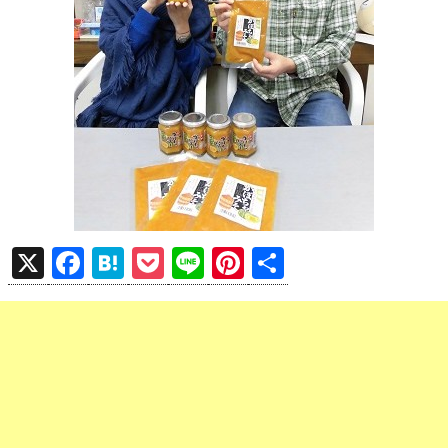
X
F
H
P
Li
Pi
共
a
at
o
n
nt
有
ce
e
ck
e
er
b
n
et
es
o
a
t
o