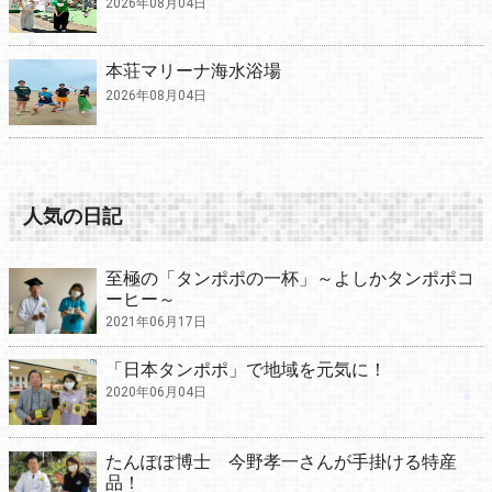
2026年08月04日
本荘マリーナ海水浴場
2026年08月04日
人気の日記
至極の「タンポポの一杯」～よしかタンポポコ
ーヒー～
2021年06月17日
「日本タンポポ」で地域を元気に！
2020年06月04日
たんぽぽ博士 今野孝一さんが手掛ける特産
品！