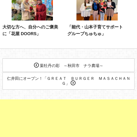
大切な方へ、自分へのご褒美
「能代・山本子育てサポート
に「花屋 DOORS」
グループちゅちゅ」
葉牡丹の彩 ～秋田市 ナラ農場～
仁井田にオープン！「ＧＲＥＡＴ ＢＵＲＧＥＲ ＭＡＳＡＣＨＡＮ
Ｇ」