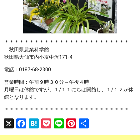
＊＊＊＊＊＊＊＊＊＊＊＊＊＊＊＊＊＊＊＊＊＊＊＊＊
秋田県農業科学館
秋田県大仙市内小友中沢171-4
電話：0187-68-2300
営業時間：午前９時３０分～午後４時
月曜日は休館ですが、１/１１にちは開館し、１/１２が休
館となります。
＊＊＊＊＊＊＊＊＊＊＊＊＊＊＊＊＊＊＊＊＊＊＊＊＊
X
F
H
P
Li
Pi
共
a
at
o
n
nt
有