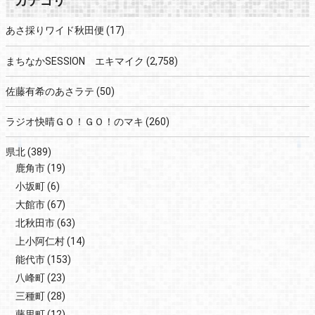
カテゴリ
あさ採りワイド秋田便
(17)
まちなかSESSION エキマイク
(2,758)
佐藤有希のあさラテ
(50)
ラジオ快晴ＧＯ！ＧＯ！のマキ
(260)
県北
(389)
鹿角市
(19)
小坂町
(6)
大館市
(67)
北秋田市
(63)
上小阿仁村
(14)
能代市
(153)
八峰町
(23)
三種町
(28)
藤里町
(12)