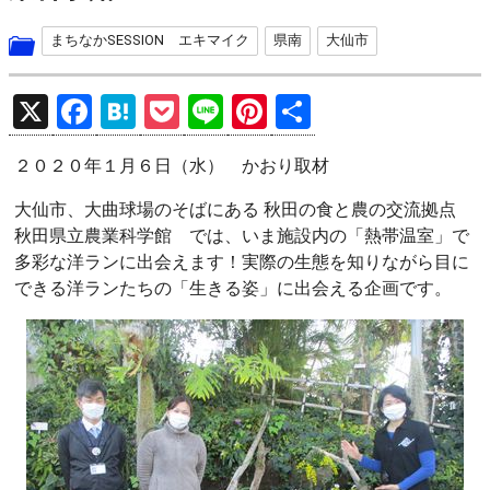
まちなかSESSION エキマイク
県南
大仙市
X
F
H
P
Li
Pi
共
a
at
o
n
nt
有
２０２０年１月６日（水） かおり取材
ce
e
ck
e
er
b
n
et
es
大仙市、大曲球場のそばにある 秋田の食と農の交流拠点
秋田県立農業科学館 では、いま施設内の「熱帯温室」で
o
a
t
多彩な洋ランに出会えます！実際の生態を知りながら目に
o
できる洋ランたちの「生きる姿」に出会える企画です。
k