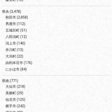
県央
(3,478)
秋田市
(2,858)
男鹿市
(112)
五城目町
(51)
八郎潟町
(12)
潟上市
(140)
井川町
(13)
大潟村
(22)
由利本荘市
(176)
にかほ市
(84)
県南
(771)
大仙市
(218)
美郷町
(29)
仙北市
(125)
横手市
(242)