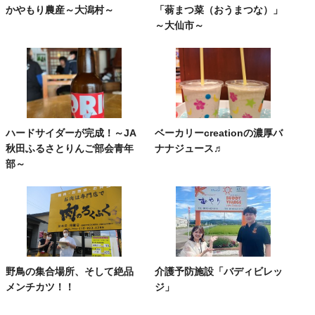
かやもり農産～大潟村～
「蓊まつ菜（おうまつな）」
～大仙市～
ハードサイダーが完成！～JA
ベーカリーcreationの濃厚バ
秋田ふるさとりんご部会青年
ナナジュース♬
部～
野鳥の集合場所、そして絶品
介護予防施設「バディビレッ
メンチカツ！！
ジ」