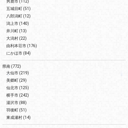
男鹿市
(112)
五城目町
(51)
八郎潟町
(12)
潟上市
(140)
井川町
(13)
大潟村
(22)
由利本荘市
(176)
にかほ市
(84)
県南
(772)
大仙市
(219)
美郷町
(29)
仙北市
(125)
横手市
(242)
湯沢市
(88)
羽後町
(51)
東成瀬村
(14)