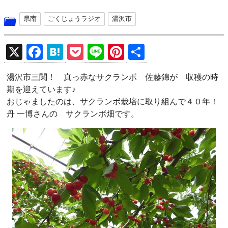
県南
ごくじょうラジオ
湯沢市
X
F
H
P
Li
Pi
共
a
at
o
n
nt
有
湯沢市三関！ 真っ赤なサクランボ 佐藤錦が 収穫の時
ce
e
ck
e
er
期を迎えています♪
b
n
et
es
おじゃましたのは、サクランボ栽培に取り組んで４０年！
o
a
t
丹 一博さんの サクランボ畑です。
o
k