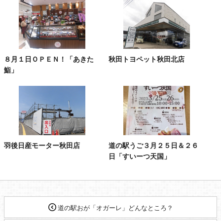
８月１日ＯＰＥＮ！「あきた
秋田トヨペット秋田北店
鮨」
羽後日産モーター秋田店
道の駅うご３月２５日＆２６
日「すいーつ天国」
道の駅おが「オガーレ」どんなところ？