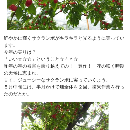
鮮やかに輝くサクランボがキラキラと光るように実ってい
ます。
今年の実りは？
「いい☆☆☆」ということ☆＾＾☆
昨年の雹の被害を乗り越えての！ 豊作！ 花の咲く時期
の天候に恵まれ、
甘く、ジューシーなサクランボに実っていくよう、
５月中旬には、半月かけて畑全体を２回、摘果作業を行っ
たのだとか。