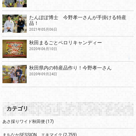
たんぽぽ博士 今野孝一さんが手掛ける特産
品！
2021年05月06日
秋田まるごとペロリキャンディー
2020年06月10日
秋田県内の特産品作り！今野孝一さん
2020年09月24日
カテゴリ
あさ採りワイド秋田便
(17)
まちなかSESSION エキマイク
(2,759)