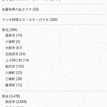
佐藤有希のあさラテ
(50)
ラジオ快晴ＧＯ！ＧＯ！のマキ
(260)
県北
(389)
鹿角市
(19)
小坂町
(6)
大館市
(67)
北秋田市
(63)
上小阿仁村
(14)
能代市
(153)
八峰町
(23)
三種町
(28)
藤里町
(12)
県央
(3,478)
秋田市
(2,858)