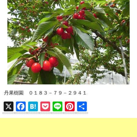
丹果樹園 ０１８３－７９－２９４１
X
F
H
P
Li
Pi
共
a
at
o
n
nt
有
ce
e
ck
e
er
b
n
et
es