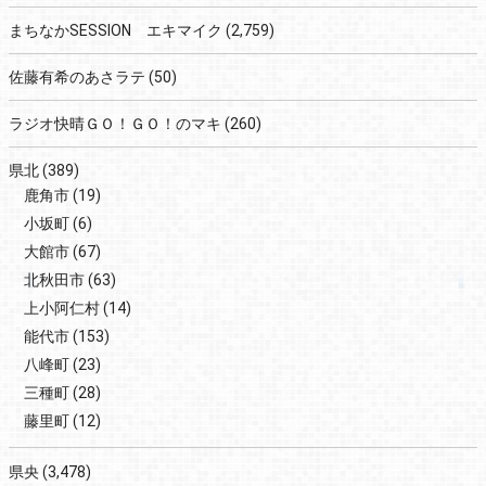
まちなかSESSION エキマイク
(2,759)
佐藤有希のあさラテ
(50)
ラジオ快晴ＧＯ！ＧＯ！のマキ
(260)
県北
(389)
鹿角市
(19)
小坂町
(6)
大館市
(67)
北秋田市
(63)
上小阿仁村
(14)
能代市
(153)
八峰町
(23)
三種町
(28)
藤里町
(12)
県央
(3,478)