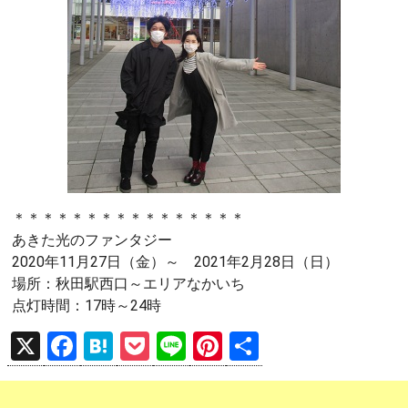
＊＊＊＊＊＊＊＊＊＊＊＊＊＊＊＊
あきた光のファンタジー
2020年11月27日（金）～ 2021年2月28日（日）
場所：秋田駅西口～エリアなかいち
点灯時間：17時～24時
X
F
H
P
Li
Pi
共
a
at
o
n
nt
有
ce
e
ck
e
er