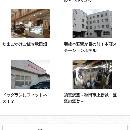
たまごかけご飯☆秋田畑
羽後本荘駅が目の前！本荘ス
テーションホテル
ドッグランにフィットネ
須恵沢窯～秋田市上新城 登
ス！？
窯の窯焚～