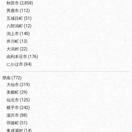
秋田市
(2,858)
男鹿市
(112)
五城目町
(51)
八郎潟町
(12)
潟上市
(140)
井川町
(13)
大潟村
(22)
由利本荘市
(176)
にかほ市
(84)
県南
(772)
大仙市
(219)
美郷町
(29)
仙北市
(125)
横手市
(242)
湯沢市
(88)
羽後町
(51)
東成瀬村
(14)