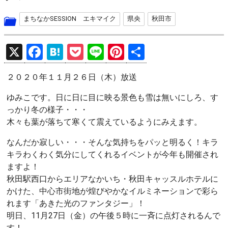
まちなかSESSION エキマイク
県央
秋田市
X
F
H
P
Li
Pi
共
a
at
o
n
nt
有
２０２０年１１月２６日（木）放送
ce
e
ck
e
er
b
n
et
es
ゆみこです。日に日に目に映る景色も雪は無いにしろ、す
っかり冬の様子・・・
o
a
t
木々も葉が落ちて寒くて震えているようにみえます。
o
なんだか寂しい・・・そんな気持ちをパッと明るく！キラ
k
キラわくわく気分にしてくれるイベントが今年も開催され
ますよ！
秋田駅西口からエリアなかいち・秋田キャッスルホテルに
かけた、中心市街地が煌びやかなイルミネーションで彩ら
れます「あきた光のファンタジー」！
明日、11月27日（金）の午後５時に一斉に点灯されるんで
す！