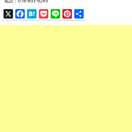
電話：018-853-6285
X
F
H
P
Li
Pi
共
a
at
o
n
nt
有
ce
e
ck
e
er
b
n
et
es
o
a
t
o
k