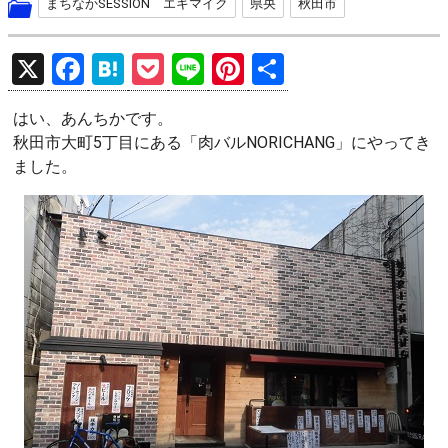
まちなかSESSION エキマイク
県央
秋田市
X
F
H
P
Li
Pi
共
a
at
o
n
nt
有
はい、あんちかです。
ce
e
ck
e
er
秋田市大町5丁目にある「肉バルNORICHANG」にやってき
b
n
et
es
ました。
o
a
t
o
k