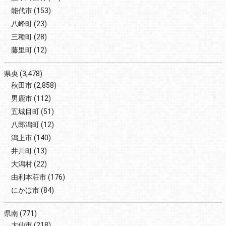
能代市
(153)
八峰町
(23)
三種町
(28)
藤里町
(12)
県央
(3,478)
秋田市
(2,858)
男鹿市
(112)
五城目町
(51)
八郎潟町
(12)
潟上市
(140)
井川町
(13)
大潟村
(22)
由利本荘市
(176)
にかほ市
(84)
県南
(771)
大仙市
(218)