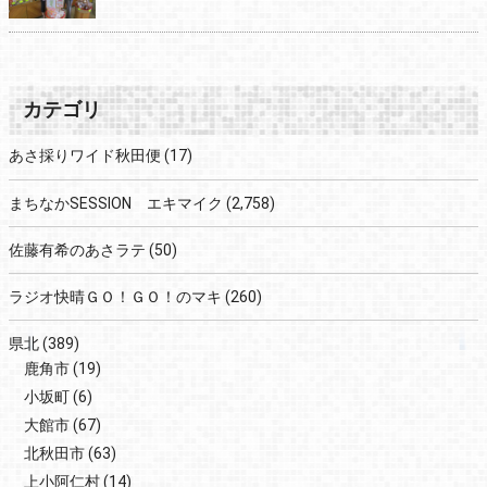
カテゴリ
あさ採りワイド秋田便
(17)
まちなかSESSION エキマイク
(2,758)
佐藤有希のあさラテ
(50)
ラジオ快晴ＧＯ！ＧＯ！のマキ
(260)
県北
(389)
鹿角市
(19)
小坂町
(6)
大館市
(67)
北秋田市
(63)
上小阿仁村
(14)