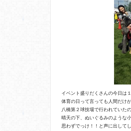
o
o
k
イベント盛りだくさんの今日は
体育の日って言っても人間だけ
八橋第２球技場で行われていた
晴天の下、ぬいぐるみのような
思わずでっけ！！と声に出して