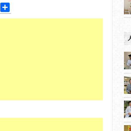
Pi
共
nt
有
er
e
st