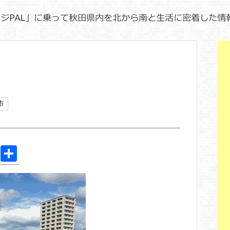
市
Pi
共
nt
有
er
e
st