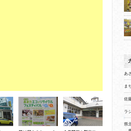
あ
まち
佐
ラ
県