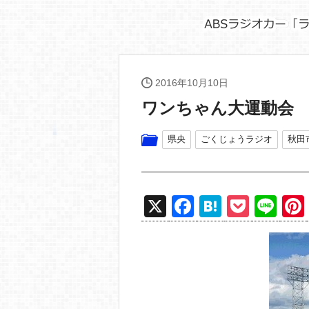
2016年10月10日
ワンちゃん大運動会
県央
ごくじょうラジオ
秋田
X
F
H
P
Li
a
at
o
n
c
e
ck
e
e
n
et
b
a