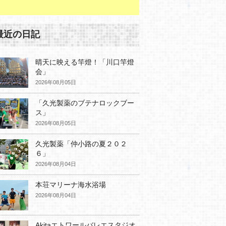
最近の日記
晴天に映える竿燈！「川口竿燈
会」
2026年08月05日
「久光製薬のブテナロックブー
ス」
2026年08月05日
久光製薬「仲小路の夏２０２
６」
2026年08月04日
本荘マリーナ海水浴場
2026年08月04日
Akitaエトワールバレエスタジオ