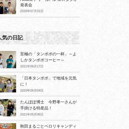
発表会
2026年07月31日
人気の日記
至極の「タンポポの一杯」～よ
しかタンポポコーヒー～
2021年06月17日
「日本タンポポ」で地域を元気
に！
2020年06月04日
たんぽぽ博士 今野孝一さんが
手掛ける特産品！
2021年05月06日
秋田まるごとペロリキャンディ