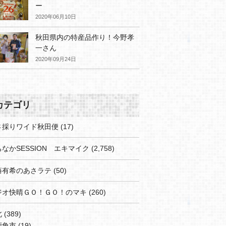
ー
2020年06月10日
秋田県内の特産品作り！今野孝
一さん
2020年09月24日
カテゴリ
さ採りワイド秋田便
(17)
なかSESSION エキマイク
(2,758)
藤有希のあさラテ
(50)
ジオ快晴ＧＯ！ＧＯ！のマキ
(260)
北
(389)
鹿角市
(19)