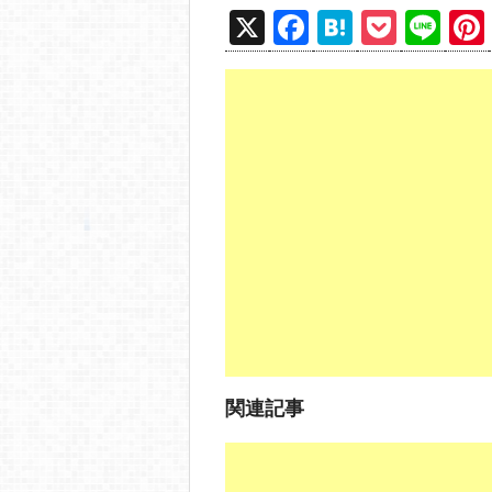
X
F
H
P
Li
a
at
o
n
c
e
ck
e
e
n
et
b
a
o
o
k
関連記事