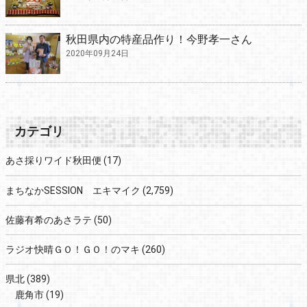
秋田県内の特産品作り！今野孝一さん
2020年09月24日
カテゴリ
あさ採りワイド秋田便
(17)
まちなかSESSION エキマイク
(2,759)
佐藤有希のあさラテ
(50)
ラジオ快晴ＧＯ！ＧＯ！のマキ
(260)
県北
(389)
鹿角市
(19)