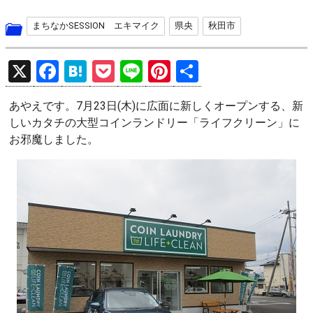
まちなかSESSION エキマイク
県央
秋田市
X
F
H
P
Li
Pi
共
a
at
o
n
nt
有
あやえです。7月23日(木)に広面に新しくオープンする、新
ce
e
ck
e
er
しいカタチの大型コインランドリー「ライフクリーン」に
b
n
et
es
お邪魔しました。
o
a
t
o
k