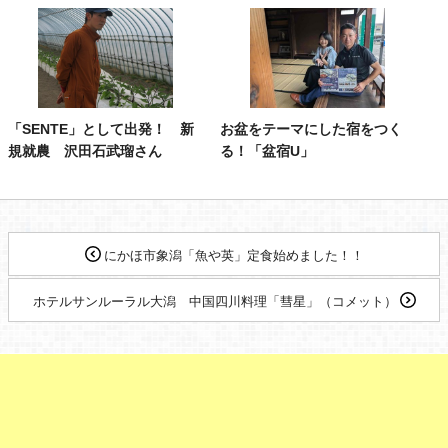
「SENTE」として出発！ 新
お盆をテーマにした宿をつく
規就農 沢田石武瑠さん
る！「盆宿U」
にかほ市象潟「魚や英」定食始めました！！
ホテルサンルーラル大潟 中国四川料理「彗星」（コメット）