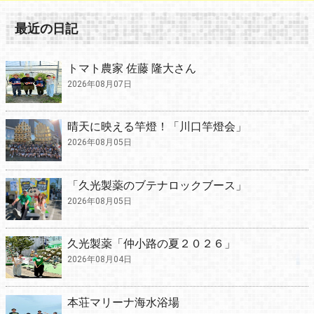
最近の日記
トマト農家 佐藤 隆大さん
2026年08月07日
晴天に映える竿燈！「川口竿燈会」
2026年08月05日
「久光製薬のブテナロックブース」
2026年08月05日
久光製薬「仲小路の夏２０２６」
2026年08月04日
本荘マリーナ海水浴場