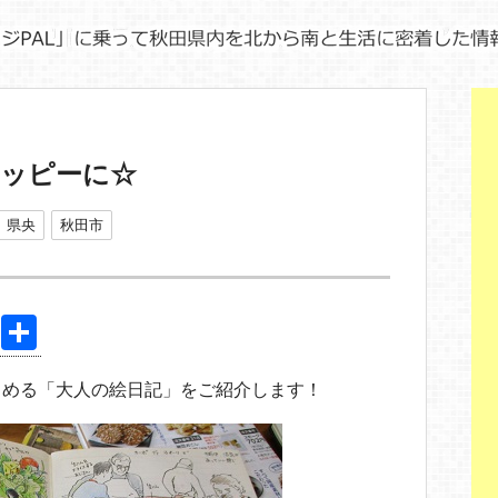
ハッピーに☆
県央
秋田市
Pi
共
nt
有
しめる「大人の絵日記」をご紹介します！
er
e
st