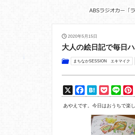
2020年5月15日
大人の絵日記で毎日
まちなかSESSION エキマイク
X
F
H
P
Li
a
at
o
n
あやえです。今日はおうちで楽
c
e
ck
e
e
n
et
b
a