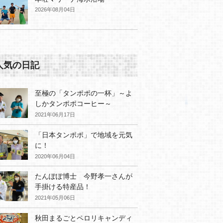
2026年08月04日
人気の日記
至極の「タンポポの一杯」～よ
しかタンポポコーヒー～
2021年06月17日
「日本タンポポ」で地域を元気
に！
2020年06月04日
たんぽぽ博士 今野孝一さんが
手掛ける特産品！
2021年05月06日
秋田まるごとペロリキャンディ