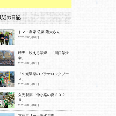
最近の日記
トマト農家 佐藤 隆大さん
2026年08月07日
晴天に映える竿燈！「川口竿燈
会」
2026年08月05日
「久光製薬のブテナロックブー
ス」
2026年08月05日
久光製薬「仲小路の夏２０２
６」
2026年08月04日
本荘マリーナ海水浴場