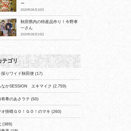
ー
2020年06月10日
秋田県内の特産品作り！今野孝
一さん
2020年09月24日
カテゴリ
さ採りワイド秋田便
(17)
なかSESSION エキマイク
(2,759)
藤有希のあさラテ
(50)
ジオ快晴ＧＯ！ＧＯ！のマキ
(260)
北
(389)
鹿角市
(19)