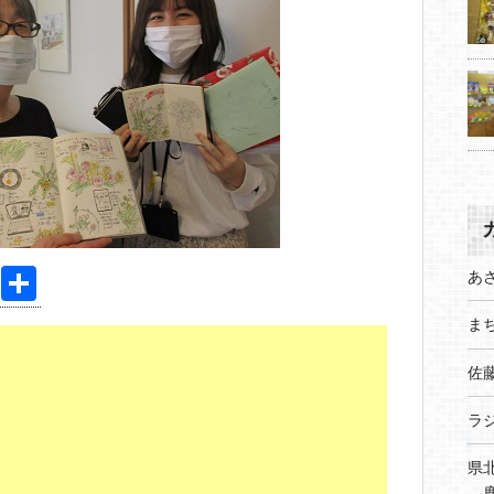
Pi
共
あ
nt
有
まち
er
佐
e
st
ラ
県