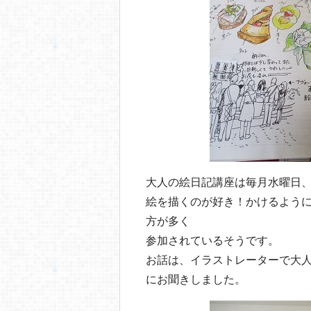
o
o
k
大人の絵日記講座は毎月水曜日
絵を描くのが好き！かけるよう
方が多く
参加されているそうです。
お話は、イラストレーターで大
にお聞きしました。