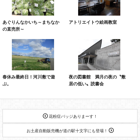
あぐりんなかいち～まちなか
アトリエイトウ絵画教室
の直売所～
春休み最終日！河川敷で遊
夜の図書館 満月の夜の〝敷
ぶ。
居の低い〟読書会
花粉症バッジありまーす！
お土産自動販売機が道の駅十文字にも登場！