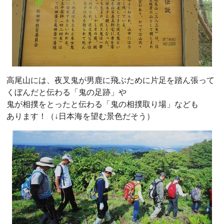
高尾山には、夜叉鬼が男鹿に飛ぶために片足を踏ん張って
くぼんだと伝わる「鬼の足跡」や
鬼が相撲をとったと伝わる「鬼の相撲取り場」なども
あります！（↓日本海を望む景色だそう）