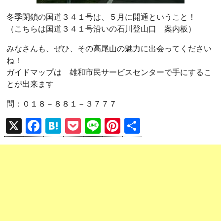
冬季閉鎖の国道３４１号は、５月に開通ということ！
（こちらは国道３４１号沿いの石川登山口 案内板）
みなさんも、ぜひ、その高尾山の魅力に出会ってください
ね！
ガイドマップは 雄和市民サービスセンターで手にするこ
とが出来ます
問：０１８－８８１－３７７７
X
F
H
P
Li
Pi
共
a
at
o
n
nt
有
ce
e
ck
e
er
b
n
et
es
o
a
t
o
k