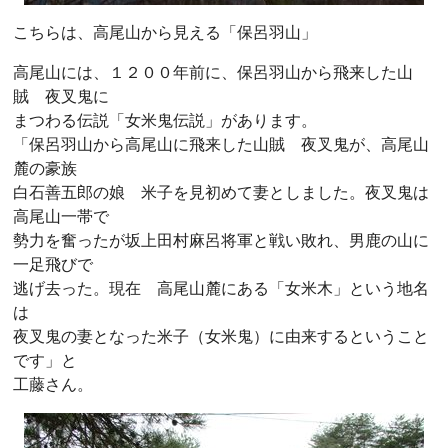
こちらは、高尾山から見える「保呂羽山」
高尾山には、１２００年前に、保呂羽山から飛来した山
賊 夜叉鬼に
まつわる伝説「女米鬼伝説」があります。
「保呂羽山から高尾山に飛来した山賊 夜叉鬼が、高尾山
麓の豪族
白石善五郎の娘 米子を見初めて妻としました。夜叉鬼は
高尾山一帯で
勢力を奮ったが坂上田村麻呂将軍と戦い敗れ、男鹿の山に
一足飛びで
逃げ去った。現在 高尾山麓にある「女米木」という地名
は
夜叉鬼の妻となった米子（女米鬼）に由来するということ
です」と
工藤さん。