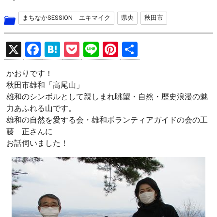
まちなかSESSION エキマイク
県央
秋田市
X
F
H
P
Li
Pi
共
a
at
o
n
nt
有
かおりです！
ce
e
ck
e
er
秋田市雄和「高尾山」
b
n
et
es
雄和のシンボルとして親しまれ眺望・自然・歴史浪漫の魅
o
a
t
力あふれる山です。
雄和の自然を愛する会・雄和ボランティアガイドの会の工
o
藤 正さんに
k
お話伺いました！