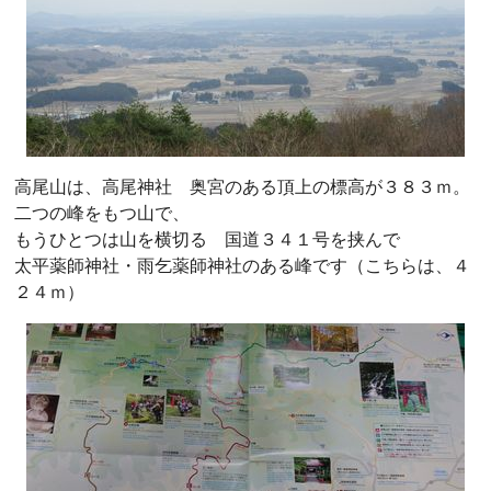
高尾山は、高尾神社 奥宮のある頂上の標高が３８３ｍ。
二つの峰をもつ山で、
もうひとつは山を横切る 国道３４１号を挟んで
太平薬師神社・雨乞薬師神社のある峰です（こちらは、４
２４ｍ）