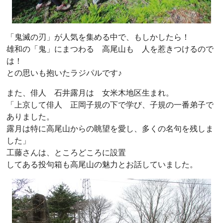
「鬼滅の刃」が人気を集める中で、もしかしたら！
雄和の「鬼」にまつわる 高尾山も 人を惹きつけるので
は！
との思いも抱いたラジパルです♪
また、俳人 石井露月は 女米木地区生まれ。
「上京して俳人 正岡子規の下で学び、子規の一番弟子で
ありました。
露月は特に高尾山からの眺望を愛し、多くの名句を残しま
した」
工藤さんは、ところどころに設置
してある投句箱も高尾山の魅力とお話していました。