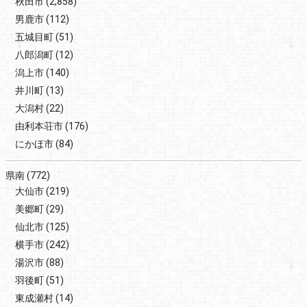
秋田市
(2,858)
男鹿市
(112)
五城目町
(51)
八郎潟町
(12)
潟上市
(140)
井川町
(13)
大潟村
(22)
由利本荘市
(176)
にかほ市
(84)
県南
(772)
大仙市
(219)
美郷町
(29)
仙北市
(125)
横手市
(242)
湯沢市
(88)
羽後町
(51)
東成瀬村
(14)