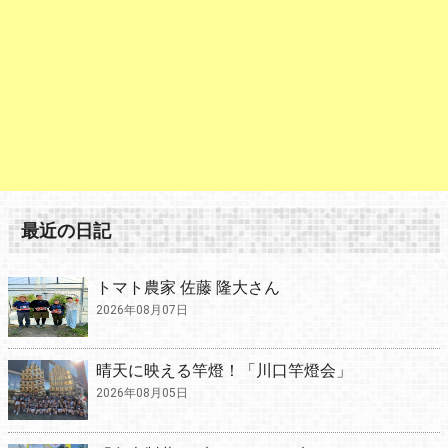
最近の日記
トマト農家 佐藤 隆大さん
2026年08月07日
晴天に映える竿燈！「川口竿燈会」
2026年08月05日