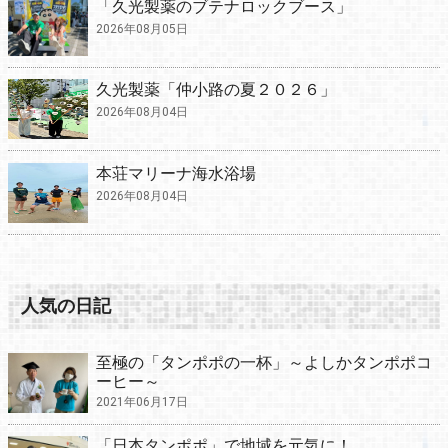
「久光製薬のブテナロックブース」
2026年08月05日
久光製薬「仲小路の夏２０２６」
2026年08月04日
本荘マリーナ海水浴場
2026年08月04日
人気の日記
至極の「タンポポの一杯」～よしかタンポポコ
ーヒー～
2021年06月17日
「日本タンポポ」で地域を元気に！