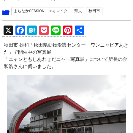
まちなかSESSION エキマイク
県央
秋田市
X
F
H
P
Li
Pi
共
a
at
o
n
nt
有
秋田市 雄和「秋田県動物愛護センター ワンニャピアあき
ce
e
ck
e
er
た」で開催中の写真展
b
n
et
es
「ニャンともしあわせだニャー写真展」について所長の金
o
a
t
和浩さんに伺いました。
o
k