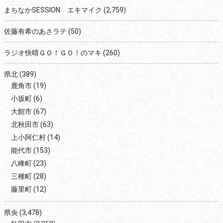
まちなかSESSION エキマイク
(2,759)
佐藤有希のあさラテ
(50)
ラジオ快晴ＧＯ！ＧＯ！のマキ
(260)
県北
(389)
鹿角市
(19)
小坂町
(6)
大館市
(67)
北秋田市
(63)
上小阿仁村
(14)
能代市
(153)
八峰町
(23)
三種町
(28)
藤里町
(12)
県央
(3,478)