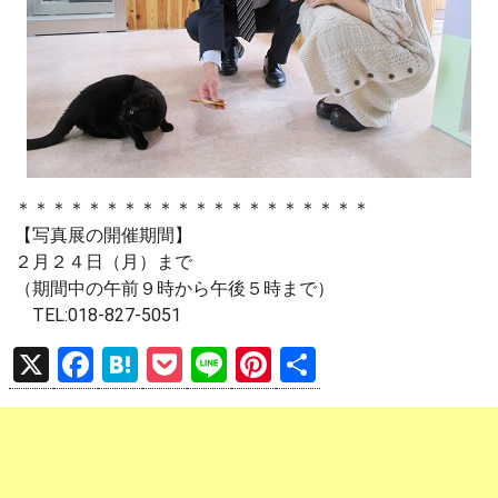
＊＊＊＊＊＊＊＊＊＊＊＊＊＊＊＊＊＊＊＊
【写真展の開催期間】
２月２４日（月）まで
（期間中の午前９時から午後５時まで）
TEL:018-827-5051
X
F
H
P
Li
Pi
共
a
at
o
n
nt
有
ce
e
ck
e
er
b
n
et
es